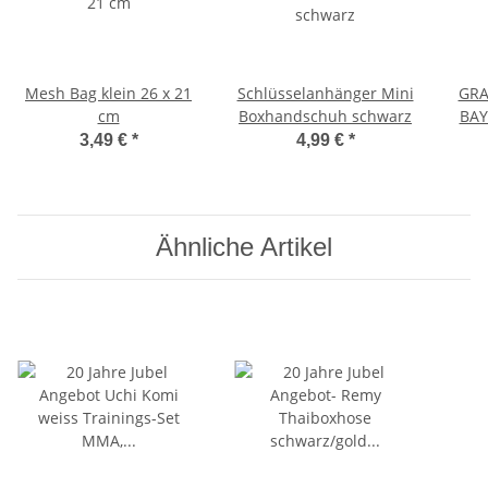
Mesh Bag klein 26 x 21
Schlüsselanhänger Mini
GRA
cm
Boxhandschuh schwarz
BAY-
Eur
3,49 €
*
4,99 €
*
Ähnliche Artikel