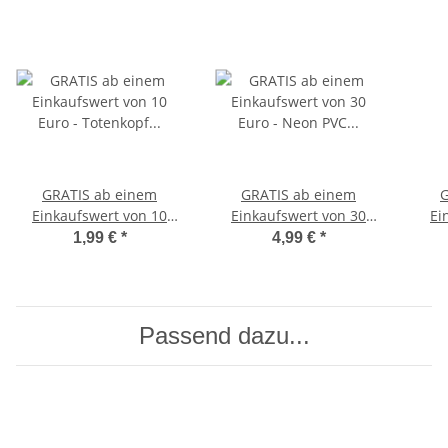
GRATIS ab einem
GRATIS ab einem
G
Einkaufswert von 10
Einkaufswert von 30
Ei
Euro - Totenkopf Perlen
Euro - Neon PVC
1,99 €
*
4,99 €
*
Schlüsselanhänger
Basketball
Spri
Geschicklichkeitstraining
Reaktionstraining
Passend dazu...