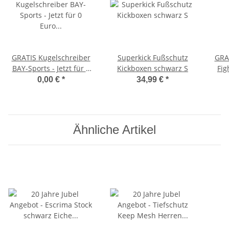
GRATIS Kugelschreiber
Superkick Fußschutz
GRAT
BAY-Sports - Jetzt für 0
Kickboxen schwarz S
Fig
Euro in den Warenkorb
f
0,00 €
*
34,99 €
*
legen.
W
Ähnliche Artikel