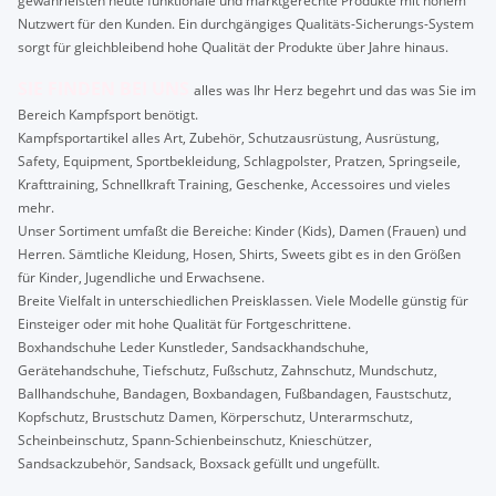
gewährleisten heute funktionale und marktgerechte Produkte mit hohem
Nutzwert für den Kunden. Ein durchgängiges Qualitäts-Sicherungs-System
sorgt für gleichbleibend hohe Qualität der Produkte über Jahre hinaus.
SIE FINDEN BEI UNS
alles was Ihr Herz begehrt und das was Sie im
Bereich Kampfsport benötigt.
Kampfsportartikel alles Art, Zubehör, Schutzausrüstung, Ausrüstung,
Safety, Equipment, Sportbekleidung, Schlagpolster, Pratzen, Springseile,
Krafttraining, Schnellkraft Training, Geschenke, Accessoires und vieles
mehr.
Unser Sortiment umfaßt die Bereiche: Kinder (Kids), Damen (Frauen) und
Herren. Sämtliche Kleidung, Hosen, Shirts, Sweets gibt es in den Größen
für Kinder, Jugendliche und Erwachsene.
Breite Vielfalt in unterschiedlichen Preisklassen. Viele Modelle günstig für
Einsteiger oder mit hohe Qualität für Fortgeschrittene.
Boxhandschuhe Leder Kunstleder, Sandsackhandschuhe,
Gerätehandschuhe, Tiefschutz, Fußschutz, Zahnschutz, Mundschutz,
Ballhandschuhe, Bandagen, Boxbandagen, Fußbandagen, Faustschutz,
Kopfschutz, Brustschutz Damen, Körperschutz, Unterarmschutz,
Scheinbeinschutz, Spann-Schienbeinschutz, Knieschützer,
Sandsackzubehör, Sandsack, Boxsack gefüllt und ungefüllt.