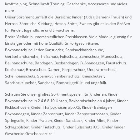
Krafttraining, Schnellkraft Training, Geschenke, Accessoires und vieles
mehr.
Unser Sortiment umfaßt die Bereiche: Kinder (Kids), Damen (Frauen) und
Herren. Sämtliche Kleidung, Hosen, Shirts, Sweets gibt es in den Größen
für Kinder, Jugendliche und Erwachsene.
Breite Vielfalt in unterschiedlichen Preisklassen. Viele Modelle günstig für
Einsteiger oder mit hohe Qualität für Fortgeschrittene.
Boxhandschuhe Leder Kunstleder, Sandsackhandschuhe,
Gerätehandschuhe, Tiefschutz, Fußschutz, Zahnschutz, Mundschutz,
Ballhandschuhe, Bandagen, Boxbandagen, Fußbandagen, Faustschutz,
Kopfschutz, Brustschutz Damen, Körperschutz, Unterarmschutz,
Scheinbeinschutz, Spann-Schienbeinschutz, Knieschützer,
Sandsackzubehör, Sandsack, Boxsack gefüllt und ungefüllt.
Schauen Sie unser großes Sortiment speziell für Kinder an: Kinder
Boxhandschuhe in 2 4 6 8 10 Unzen, Boxhandschuhe ab 4 Jahre, Kinder
Kickboxhosen, Kinder Thaiboxhosen ab XXS. Kinder Bandagen
Boxbandagen, Kinder Zahnschutz, Kinder Zahnschutzdosen, Kinder
Springseile, Kinder Pratzen, Kinder Sandsack, Kinder Mitts, Kinder
Schlagpolster, Kinder Tiefschutz, Kinder Fußschutz XXS, Kinder Kinder
Geschenke Geschenkartikel.