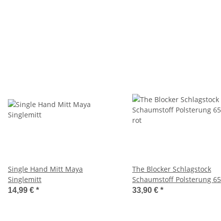
Selbstverteidigung Krav Maga
Single Hand Mitt Maya
The Blocker Schlagstock
Singlemitt
Schaumstoff Polsterung 6
rot
14,99 €
*
33,90 €
*