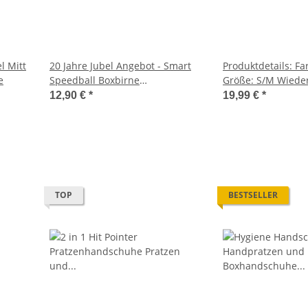
l Mitt
20 Jahre Jubel Angebot - Smart
Produktdetails: Farbe: Weiß
e
Speedball Boxbirne
Größe: S/M Wiede
Punchingball mit Saugnapf
(Mehrweg) Atmung
12,90 €
*
19,99 €
*
schnelltrocknende
Reduziert Schwei
Geruchsbildung S
Boxhandschuhe un
Verschmutzung A
flexibler Sitz Größentabelle:
TOP
Größe Handu
BESTSELLER