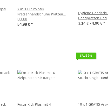
ppel
2 in 1 Hit Pointer
Hygiene Handschu
Pratzenhandschuhe Pratzen
Handpratzen und
und Boxhandschuhe im Einem
Boxhandschuhe s
3,14 € -
4,90 €
*
54,99 €
*
(Mehrweg)
SALE 9%
ack -
Focus Kick Plus mit 4
10 x 1 GRATIS Ange