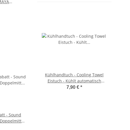
 MAYA
Kühlhandtuch - Cooling Towel
Miami 
Eistuch - Kühlt automatisch
+ 
durch schütteln
7,90 €
*
att - Sound
 Doppelmitt