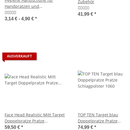
Hygiene Handschuhe für
Zubehör
Handpratzen und
Boxhandschuhe weiß (Mehrweg)
41,99 €
*
3,14 € -
4,90 €
*
AUSVERKAUFT
Face Head Realistic Mitt Target
TOP TEN Target blau
Doppelpratze Pratze
Doppelpratze Pratze
Schlagpolster SV
Schlagpolster 1060
59,50 €
*
74,99 €
*