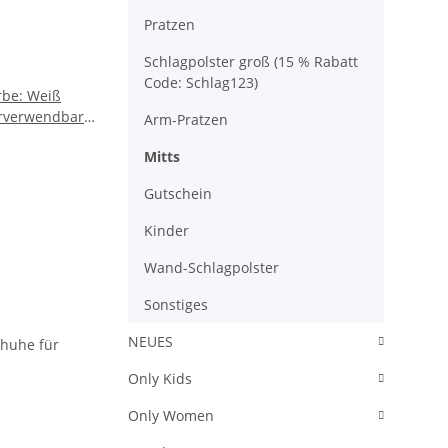
Pratzen
Schlagpolster groß (15 % Rabatt
Code: Schlag123)
rverwendbar
Arm-Pratzen
saktives,
Mitts
s Material
ß und
Gutschein
chützt
d Pratzen vor
Kinder
ngenehmer,
Wand-Schlagpolster
Sonstiges
NEUES
Only Kids
Only Women