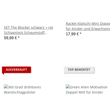
Racket Klatschi Mini Doppe
SET The Blocker schwarz + rot
für Kinder und Erwachsen
Schlagstock Schaumstoff
17,99 €
*
Polsterung 65 cm
59,99 €
*
AUSVERKAUFT
TOP BEWERTET