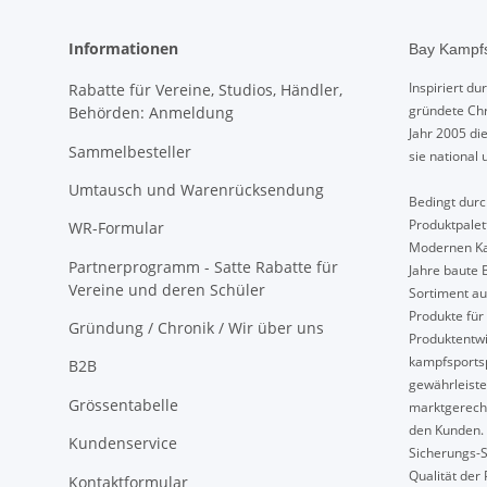
Informationen
Bay Kampfs
Inspiriert d
Rabatte für Vereine, Studios, Händler,
gründete Chr
Behörden: Anmeldung
Jahr 2005 di
Sammelbesteller
sie national 
Umtausch und Warenrücksendung
Bedingt durch
Produktpalet
WR-Formular
Modernen Ka
Partnerprogramm - Satte Rabatte für
Jahre baute 
Vereine und deren Schüler
Sortiment au
Produkte für 
Gründung / Chronik / Wir über uns
Produktentwi
kampfsport
B2B
gewährleiste
Grössentabelle
marktgerech
den Kunden. 
Kundenservice
Sicherungs-S
Qualität der 
Kontaktformular