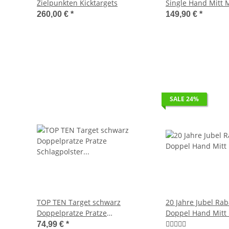
Zielpunkten Kicktargets
Single Hand Mitt
Singlemitt
260,00 €
*
149,90 €
*
SALE 24%
TOP TEN Target schwarz
20 Jahre Jubel Rab
Doppelpratze Pratze
Doppel Hand Mitt
Schlagpolster 1060
schwarz/rot
74,99 €
*