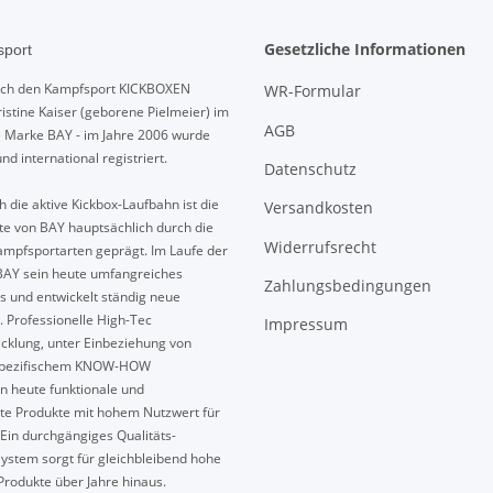
Gesetzliche Informationen
port
urch den Kampfsport KICKBOXEN
WR-Formular
istine Kaiser (geborene Pielmeier) im
AGB
e Marke BAY - im Jahre 2006 wurde
und international registriert.
Datenschutz
 die aktive Kickbox-Laufbahn ist die
Versandkosten
te von BAY hauptsächlich durch die
Widerrufsrecht
mpfsportarten geprägt. Im Laufe der
BAY sein heute umfangreiches
Zahlungsbedingungen
s und entwickelt ständig neue
. Professionelle High-Tec
Impressum
cklung, unter Einbeziehung von
spezifischem KNOW-HOW
n heute funktionale und
te Produkte mit hohem Nutzwert für
Ein durchgängiges Qualitäts-
ystem sorgt für gleichbleibend hohe
Produkte über Jahre hinaus.