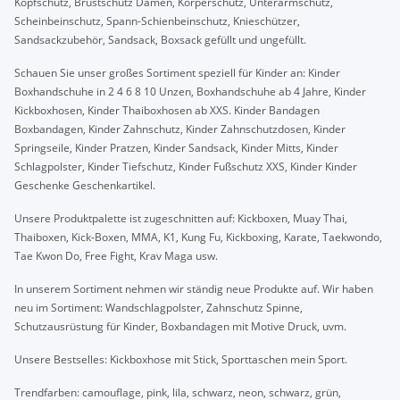
Kopfschutz, Brustschutz Damen, Körperschutz, Unterarmschutz,
Scheinbeinschutz, Spann-Schienbeinschutz, Knieschützer,
Sandsackzubehör, Sandsack, Boxsack gefüllt und ungefüllt.
Schauen Sie unser großes Sortiment speziell für Kinder an: Kinder
Boxhandschuhe in 2 4 6 8 10 Unzen, Boxhandschuhe ab 4 Jahre, Kinder
Kickboxhosen, Kinder Thaiboxhosen ab XXS. Kinder Bandagen
Boxbandagen, Kinder Zahnschutz, Kinder Zahnschutzdosen, Kinder
Springseile, Kinder Pratzen, Kinder Sandsack, Kinder Mitts, Kinder
Schlagpolster, Kinder Tiefschutz, Kinder Fußschutz XXS, Kinder Kinder
Geschenke Geschenkartikel.
Unsere Produktpalette ist zugeschnitten auf: Kickboxen, Muay Thai,
Thaiboxen, Kick-Boxen, MMA, K1, Kung Fu, Kickboxing, Karate, Taekwondo,
Tae Kwon Do, Free Fight, Krav Maga usw.
In unserem Sortiment nehmen wir ständig neue Produkte auf. Wir haben
neu im Sortiment: Wandschlagpolster, Zahnschutz Spinne,
Schutzausrüstung für Kinder, Boxbandagen mit Motive Druck, uvm.
Unsere Bestselles: Kickboxhose mit Stick, Sporttaschen mein Sport.
Trendfarben: camouflage, pink, lila, schwarz, neon, schwarz, grün,