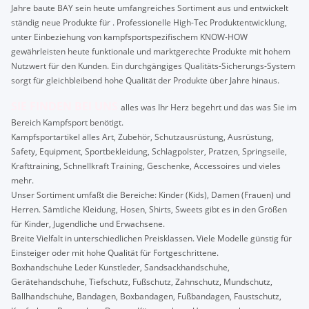
Jahre baute BAY sein heute umfangreiches Sortiment aus und entwickelt
ständig neue Produkte für . Professionelle High-Tec Produktentwicklung,
unter Einbeziehung von kampfsportspezifischem KNOW-HOW
gewährleisten heute funktionale und marktgerechte Produkte mit hohem
Nutzwert für den Kunden. Ein durchgängiges Qualitäts-Sicherungs-System
sorgt für gleichbleibend hohe Qualität der Produkte über Jahre hinaus.
SIE FINDEN BEI UNS
alles was Ihr Herz begehrt und das was Sie im
Bereich Kampfsport benötigt.
Kampfsportartikel alles Art, Zubehör, Schutzausrüstung, Ausrüstung,
Safety, Equipment, Sportbekleidung, Schlagpolster, Pratzen, Springseile,
Krafttraining, Schnellkraft Training, Geschenke, Accessoires und vieles
mehr.
Unser Sortiment umfaßt die Bereiche: Kinder (Kids), Damen (Frauen) und
Herren. Sämtliche Kleidung, Hosen, Shirts, Sweets gibt es in den Größen
für Kinder, Jugendliche und Erwachsene.
Breite Vielfalt in unterschiedlichen Preisklassen. Viele Modelle günstig für
Einsteiger oder mit hohe Qualität für Fortgeschrittene.
Boxhandschuhe Leder Kunstleder, Sandsackhandschuhe,
Gerätehandschuhe, Tiefschutz, Fußschutz, Zahnschutz, Mundschutz,
Ballhandschuhe, Bandagen, Boxbandagen, Fußbandagen, Faustschutz,