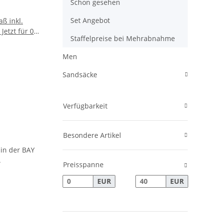
Schon gesehen
Set Angebot
ß inkl.
Jetzt für 0
Staffelpreise bei Mehrabnahme
korb legen.
Men
Sandsäcke
Verfügbarkeit
Besondere Artikel
Preisspanne
EUR
EUR