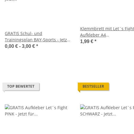
Klemmbrett mit Let´s Figh
GRATIS Schul- und
Aufkleber A4
Trainingsplan BAY-Sports - Jetzt
SCHNÄPPCHENPREIS
1,99 €
*
für 0 Euro in den Warenkorb
0,00 € -
3,00 €
*
legen
TOP BEWERTET
BESTSELLER