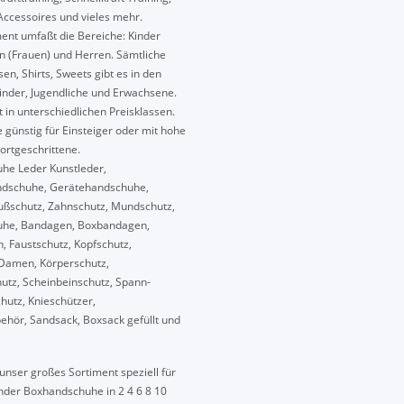
ccessoires und vieles mehr.
ent umfaßt die Bereiche: Kinder
n (Frauen) und Herren. Sämtliche
en, Shirts, Sweets gibt es in den
inder, Jugendliche und Erwachsene.
lt in unterschiedlichen Preisklassen.
 günstig für Einsteiger oder mit hohe
Fortgeschrittene.
he Leder Kunstleder,
dschuhe, Gerätehandschuhe,
Fußschutz, Zahnschutz, Mundschutz,
uhe, Bandagen, Boxbandagen,
 Faustschutz, Kopfschutz,
Damen, Körperschutz,
tz, Scheinbeinschutz, Spann-
hutz, Knieschützer,
hör, Sandsack, Boxsack gefüllt und
unser großes Sortiment speziell für
inder Boxhandschuhe in 2 4 6 8 10