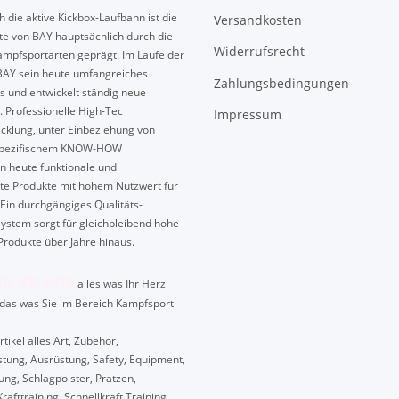
 die aktive Kickbox-Laufbahn ist die
Versandkosten
te von BAY hauptsächlich durch die
Widerrufsrecht
mpfsportarten geprägt. Im Laufe der
BAY sein heute umfangreiches
Zahlungsbedingungen
s und entwickelt ständig neue
. Professionelle High-Tec
Impressum
cklung, unter Einbeziehung von
spezifischem KNOW-HOW
n heute funktionale und
te Produkte mit hohem Nutzwert für
Ein durchgängiges Qualitäts-
ystem sorgt für gleichbleibend hohe
Produkte über Jahre hinaus.
EN BEI UNS
alles was Ihr Herz
das was Sie im Bereich Kampfsport
ikel alles Art, Zubehör,
tung, Ausrüstung, Safety, Equipment,
ung, Schlagpolster, Pratzen,
Krafttraining, Schnellkraft Training,