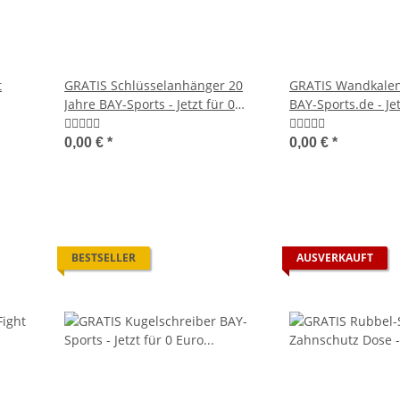
t
GRATIS Schlüsselanhänger 20
GRATIS Wandkalen
Jahre BAY-Sports - Jetzt für 0
BAY-Sports.de - Jet
Euro in den Warenkorb legen.
in den Warenkorb 
0,00 €
*
0,00 €
*
BESTSELLER
AUSVERKAUFT