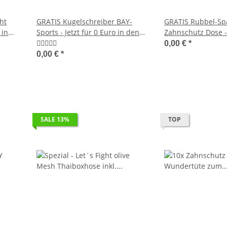
ht
GRATIS Kugelschreiber BAY-
GRATIS Rubbel-Spa
 in
Sports - Jetzt für 0 Euro in den
Zahnschutz Dose - 
Warenkorb legen.
Euro in den Waren
0,00 €
*
0,00 €
*
SALE 13%
TOP