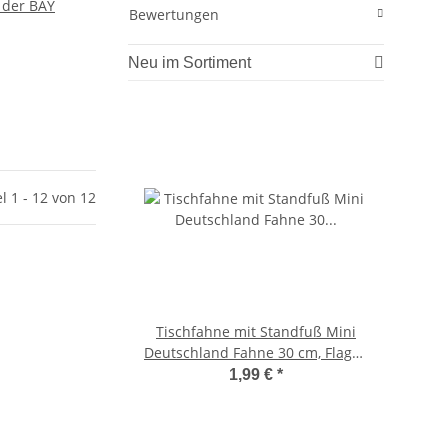
 der BAY
Bewertungen
TATT: 102,69
Neu im Sortiment
el 1 - 12 von 12
Tischfahne mit Standfuß Mini
20 Jah
Deutschland Fahne 30 cm, Flagge
Remy T
BRD
1,99 €
*