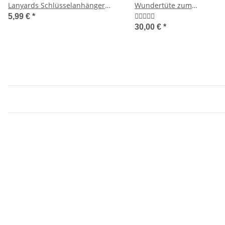
Lanyards Schlüsselanhänger
Wundertüte zum
grau/blau
Kennenlernpreis STATT: 88
5,99 €
*
Euro
30,00 €
*