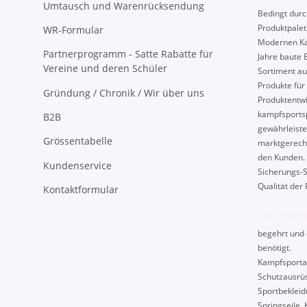
Umtausch und Warenrücksendung
Bedingt durch
Produktpalet
WR-Formular
Modernen Ka
Partnerprogramm - Satte Rabatte für
Jahre baute 
Vereine und deren Schüler
Sortiment au
Produkte für 
Gründung / Chronik / Wir über uns
Produktentwi
kampfsport
B2B
gewährleiste
Grössentabelle
marktgerech
den Kunden. 
Kundenservice
Sicherungs-S
Qualität der 
Kontaktformular
SIE FIND
begehrt und 
benötigt.
Kampfsportart
Schutzausrüs
Sportbekleid
Springseile, 