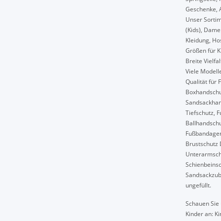
Geschenke, A
Unser Sortim
(Kids), Dame
Kleidung, Hos
Größen für K
Breite Vielfa
Viele Modelle
Qualität für 
Boxhandschu
Sandsackhan
Tiefschutz, 
Ballhandsch
Fußbandagen,
Brustschutz 
Unterarmschu
Schienbeinsc
Sandsackzube
ungefüllt.
Schauen Sie 
Kinder an: K