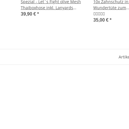
Spezial - Let´s Fight olive Mesh
10x Zahnschutz in
Thaiboxhose inkl. Lanyards
Wundertüte zum
,77
gratis - Nur für kurze Zeit.
Kennenlernpreis S
39,90 €
*
Euro
35,00 €
*
Artik