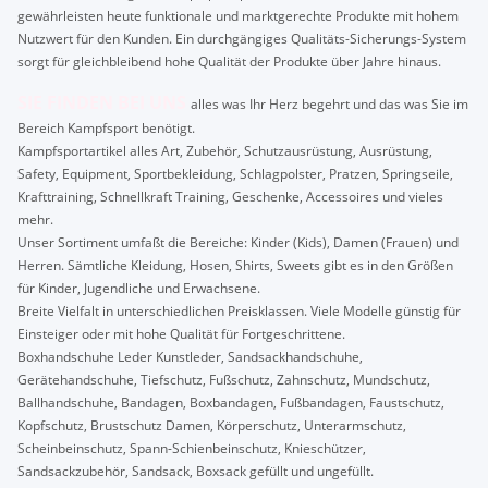
gewährleisten heute funktionale und marktgerechte Produkte mit hohem
Nutzwert für den Kunden. Ein durchgängiges Qualitäts-Sicherungs-System
sorgt für gleichbleibend hohe Qualität der Produkte über Jahre hinaus.
SIE FINDEN BEI UNS
alles was Ihr Herz begehrt und das was Sie im
Bereich Kampfsport benötigt.
Kampfsportartikel alles Art, Zubehör, Schutzausrüstung, Ausrüstung,
Safety, Equipment, Sportbekleidung, Schlagpolster, Pratzen, Springseile,
Krafttraining, Schnellkraft Training, Geschenke, Accessoires und vieles
mehr.
Unser Sortiment umfaßt die Bereiche: Kinder (Kids), Damen (Frauen) und
Herren. Sämtliche Kleidung, Hosen, Shirts, Sweets gibt es in den Größen
für Kinder, Jugendliche und Erwachsene.
Breite Vielfalt in unterschiedlichen Preisklassen. Viele Modelle günstig für
Einsteiger oder mit hohe Qualität für Fortgeschrittene.
Boxhandschuhe Leder Kunstleder, Sandsackhandschuhe,
Gerätehandschuhe, Tiefschutz, Fußschutz, Zahnschutz, Mundschutz,
Ballhandschuhe, Bandagen, Boxbandagen, Fußbandagen, Faustschutz,
Kopfschutz, Brustschutz Damen, Körperschutz, Unterarmschutz,
Scheinbeinschutz, Spann-Schienbeinschutz, Knieschützer,
Sandsackzubehör, Sandsack, Boxsack gefüllt und ungefüllt.