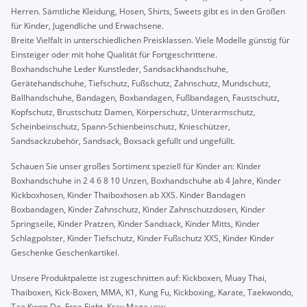
Herren. Sämtliche Kleidung, Hosen, Shirts, Sweets gibt es in den Größen
für Kinder, Jugendliche und Erwachsene.
Breite Vielfalt in unterschiedlichen Preisklassen. Viele Modelle günstig für
Einsteiger oder mit hohe Qualität für Fortgeschrittene.
Boxhandschuhe Leder Kunstleder, Sandsackhandschuhe,
Gerätehandschuhe, Tiefschutz, Fußschutz, Zahnschutz, Mundschutz,
Ballhandschuhe, Bandagen, Boxbandagen, Fußbandagen, Faustschutz,
Kopfschutz, Brustschutz Damen, Körperschutz, Unterarmschutz,
Scheinbeinschutz, Spann-Schienbeinschutz, Knieschützer,
Sandsackzubehör, Sandsack, Boxsack gefüllt und ungefüllt.
Schauen Sie unser großes Sortiment speziell für Kinder an: Kinder
Boxhandschuhe in 2 4 6 8 10 Unzen, Boxhandschuhe ab 4 Jahre, Kinder
Kickboxhosen, Kinder Thaiboxhosen ab XXS. Kinder Bandagen
Boxbandagen, Kinder Zahnschutz, Kinder Zahnschutzdosen, Kinder
Springseile, Kinder Pratzen, Kinder Sandsack, Kinder Mitts, Kinder
Schlagpolster, Kinder Tiefschutz, Kinder Fußschutz XXS, Kinder Kinder
Geschenke Geschenkartikel.
Unsere Produktpalette ist zugeschnitten auf: Kickboxen, Muay Thai,
Thaiboxen, Kick-Boxen, MMA, K1, Kung Fu, Kickboxing, Karate, Taekwondo,
Tae Kwon Do, Free Fight, Krav Maga usw.