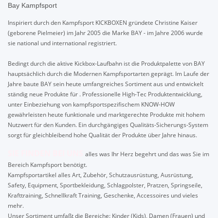
Bay Kampfsport
Inspiriert durch den Kampfsport KICKBOXEN gründete Christine Kaiser
(geborene Pielmeier) im Jahr 2005 die Marke BAY - im Jahre 2006 wurde
sie national und international registriert.
Bedingt durch die aktive Kickbox-Laufbahn ist die Produktpalette von BAY
hauptsächlich durch die Modernen Kampfsportarten geprägt. Im Laufe der
Jahre baute BAY sein heute umfangreiches Sortiment aus und entwickelt
ständig neue Produkte für . Professionelle High-Tec Produktentwicklung,
unter Einbeziehung von kampfsportspezifischem KNOW-HOW
gewährleisten heute funktionale und marktgerechte Produkte mit hohem
Nutzwert für den Kunden. Ein durchgängiges Qualitäts-Sicherungs-System
sorgt für gleichbleibend hohe Qualität der Produkte über Jahre hinaus.
SIE FINDEN BEI UNS
alles was Ihr Herz begehrt und das was Sie im
Bereich Kampfsport benötigt.
Kampfsportartikel alles Art, Zubehör, Schutzausrüstung, Ausrüstung,
Safety, Equipment, Sportbekleidung, Schlagpolster, Pratzen, Springseile,
Krafttraining, Schnellkraft Training, Geschenke, Accessoires und vieles
mehr.
Unser Sortiment umfaßt die Bereiche: Kinder (Kids), Damen (Frauen) und