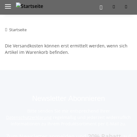
Startseite
Die Versandkosten können erst ermittelt werden, wenn sich
Artikel im Warenkorb befinden.
Newsletter Abonnieren
Bitte senden Sie mir entsprechend Ihrer
Datenschutzerklärung
regelmäßig und jederzeit widerruflich
Informationen zu Ihrem Produktsortiment per E-Mail zu.
20% Rabatt
Zum Newsletter anmelden und
auf