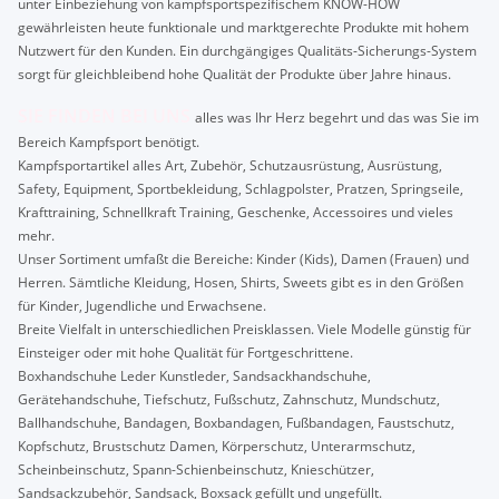
unter Einbeziehung von kampfsportspezifischem KNOW-HOW
gewährleisten heute funktionale und marktgerechte Produkte mit hohem
Nutzwert für den Kunden. Ein durchgängiges Qualitäts-Sicherungs-System
sorgt für gleichbleibend hohe Qualität der Produkte über Jahre hinaus.
SIE FINDEN BEI UNS
alles was Ihr Herz begehrt und das was Sie im
Bereich Kampfsport benötigt.
Kampfsportartikel alles Art, Zubehör, Schutzausrüstung, Ausrüstung,
Safety, Equipment, Sportbekleidung, Schlagpolster, Pratzen, Springseile,
Krafttraining, Schnellkraft Training, Geschenke, Accessoires und vieles
mehr.
Unser Sortiment umfaßt die Bereiche: Kinder (Kids), Damen (Frauen) und
Herren. Sämtliche Kleidung, Hosen, Shirts, Sweets gibt es in den Größen
für Kinder, Jugendliche und Erwachsene.
Breite Vielfalt in unterschiedlichen Preisklassen. Viele Modelle günstig für
Einsteiger oder mit hohe Qualität für Fortgeschrittene.
Boxhandschuhe Leder Kunstleder, Sandsackhandschuhe,
Gerätehandschuhe, Tiefschutz, Fußschutz, Zahnschutz, Mundschutz,
Ballhandschuhe, Bandagen, Boxbandagen, Fußbandagen, Faustschutz,
Kopfschutz, Brustschutz Damen, Körperschutz, Unterarmschutz,
Scheinbeinschutz, Spann-Schienbeinschutz, Knieschützer,
Sandsackzubehör, Sandsack, Boxsack gefüllt und ungefüllt.