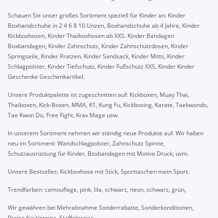
Schauen Sie unser großes Sortiment speziell für Kinder an: Kinder
Boxhandschuhe in 2 4 6 8 10 Unzen, Boxhandschuhe ab 4 Jahre, Kinder
Kickboxhosen, Kinder Thaiboxhosen ab XXS. Kinder Bandagen
Boxbandagen, Kinder Zahnschutz, Kinder Zahnschutzdosen, Kinder
Springseile, Kinder Pratzen, Kinder Sandsack, Kinder Mitts, Kinder
Schlagpolster, Kinder Tiefschutz, Kinder Fußschutz XXS, Kinder Kinder
Geschenke Geschenkartikel.
Unsere Produktpalette ist zugeschnitten auf: Kickboxen, Muay Thai,
Thaiboxen, Kick-Boxen, MMA, K1, Kung Fu, Kickboxing, Karate, Taekwondo,
Tae Kwon Do, Free Fight, Krav Maga usw.
In unserem Sortiment nehmen wir ständig neue Produkte auf. Wir haben
neu im Sortiment: Wandschlagpolster, Zahnschutz Spinne,
Schutzausrüstung für Kinder, Boxbandagen mit Motive Druck, uvm.
Unsere Bestselles: Kickboxhose mit Stick, Sporttaschen mein Sport.
Trendfarben: camouflage, pink, lila, schwarz, neon, schwarz, grün,
Wir gewähren bei Mehrabnahme Sonderrabatte, Sonderkonditionen,
Preise für Vereine, Staffelpreise,