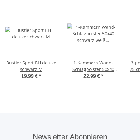
Bustier Sport BH deluxe
1-Kammern Wand-
3-po
schwarz M
Schlagpolster 50x40
75 c
schwarz weiß fertig
19,99 €
*
22,99 €
*
gefüllt schwarz
Newsletter Abonnieren