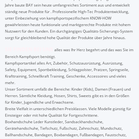
Jahre baute BAY sein heute umfangreiches Sortiment aus und entwickelt
ständig neue Produkte für . Professionelle High-Tec Produktentwicklung,
unter Einbeziehung von kampfsportspezifischem KNOW-HOW
gewährleisten heute funktionale und marktgerechte Produkte mit hohem
Nutzwert für den Kunden. Ein durchgängiges Qualitäts-Sicherungs-System
sorgt für gleichbleibend hohe Qualität der Produkte über Jahre hinaus.
SIE FINDEN BEI UNS
alles was Ihr Herz begehrt und das was Sie im
Bereich Kampfsport benötigt.
Kampfsportartikel alles Art, Zubehör, Schutzausrüstung, Ausrüstung,
Safety, Equipment, Sportbekleidung, Schlagpolster, Pratzen, Springseile,
Krafttraining, Schnellkraft Training, Geschenke, Accessoires und vieles
mehr.
Unser Sortiment umfaßt die Bereiche: Kinder (Kids), Damen (Frauen) und
Herren. Sämtliche Kleidung, Hosen, Shirts, Sweets gibt es in den Größen
für Kinder, Jugendliche und Erwachsene.
Breite Vielfalt in unterschiedlichen Preisklassen. Viele Modelle günstig für
Einsteiger oder mit hohe Qualität für Fortgeschrittene.
Boxhandschuhe Leder Kunstleder, Sandsackhandschuhe,
Gerätehandschuhe, Tiefschutz, Fußschutz, Zahnschutz, Mundschutz,
Ballhandschuhe, Bandagen, Boxbandagen, Fußbandagen, Faustschutz,