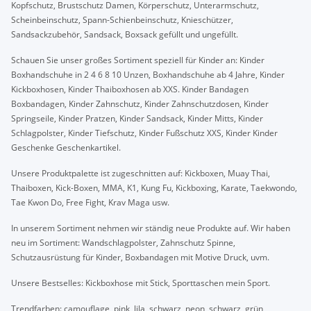
Kopfschutz, Brustschutz Damen, Körperschutz, Unterarmschutz,
Scheinbeinschutz, Spann-Schienbeinschutz, Knieschützer,
Sandsackzubehör, Sandsack, Boxsack gefüllt und ungefüllt.
Schauen Sie unser großes Sortiment speziell für Kinder an: Kinder
Boxhandschuhe in 2 4 6 8 10 Unzen, Boxhandschuhe ab 4 Jahre, Kinder
Kickboxhosen, Kinder Thaiboxhosen ab XXS. Kinder Bandagen
Boxbandagen, Kinder Zahnschutz, Kinder Zahnschutzdosen, Kinder
Springseile, Kinder Pratzen, Kinder Sandsack, Kinder Mitts, Kinder
Schlagpolster, Kinder Tiefschutz, Kinder Fußschutz XXS, Kinder Kinder
Geschenke Geschenkartikel.
Unsere Produktpalette ist zugeschnitten auf: Kickboxen, Muay Thai,
Thaiboxen, Kick-Boxen, MMA, K1, Kung Fu, Kickboxing, Karate, Taekwondo,
Tae Kwon Do, Free Fight, Krav Maga usw.
In unserem Sortiment nehmen wir ständig neue Produkte auf. Wir haben
neu im Sortiment: Wandschlagpolster, Zahnschutz Spinne,
Schutzausrüstung für Kinder, Boxbandagen mit Motive Druck, uvm.
Unsere Bestselles: Kickboxhose mit Stick, Sporttaschen mein Sport.
Trendfarben: camouflage, pink, lila, schwarz, neon, schwarz, grün,