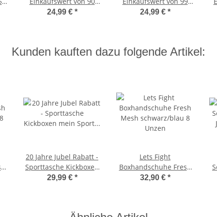
5
Einkaufswert von 90
Einkaufswert von 99
E
Euro - Armbanduhr
Euro - Armbanduhr
24,99 €
*
24,99 €
*
Casual Quarz pink
SIKO Quarz
Kunden kauften dazu folgende Artikel:
20 Jahre Jubel Rabatt -
Lets Fight
sh
Sporttasche Kickboxen
Boxhandschuhe Fresh
S
8
mein Sport schwarz 70
Mesh schwarz/blau 8
Ja
29,99 €
*
32,90 €
*
cm
Unzen