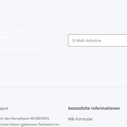
lärung
regelmäßig und
timent per E-Mail zu.
auf Ihre nächste
Gesetzliche Informationen
port
urch den Kampfsport KICKBOXEN
WR-Formular
istine Kaiser (geborene Pielmeier) im