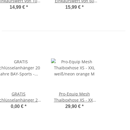
inkaufswert von 100
Einkaufswert von 60
Euro - Bauchtasche
Euro - 3-option
14,99 €
*
15,99 €
*
Camo
Springseil inkl.
Einsteck-Gewichte
GRATIS
Pro-Equip Mesh
chlüsselanhänger 20
Thaiboxhose XS - XXL
hre BAY-Sports - Jetzt
weiß/neon orange M
0,00 €
*
29,90 €
*
für 0 Euro in den
Warenkorb legen.