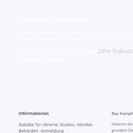
Newsletter Abonnieren
Bitte senden Sie mir entsprechend Ihrer
Datenschutzerk
jederzeit widerruflich Informationen zu Ihrem Produktsor
20% Rabatt
Zum Newsletter anmelden und
Bestellung erhalten.
Informationen
Bay Kampfs
Inspiriert d
Rabatte für Vereine, Studios, Händler,
gründete Chr
Behörden: Anmeldung