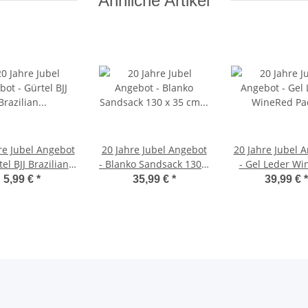
Ähnliche Artikel
re Jubel Angebot
20 Jahre Jubel Angebot
20 Jahre Jubel 
tel BJJ Brazilian
- Blanko Sandsack 130 x
- Gel Leder W
Jitsu SCHWARZ
35 cm schwarz Vinyl
Pad Handpratze
5,99 €
*
35,99 €
*
39,99 €
*
r Belt im Karton
Kunstleder ungefüllt