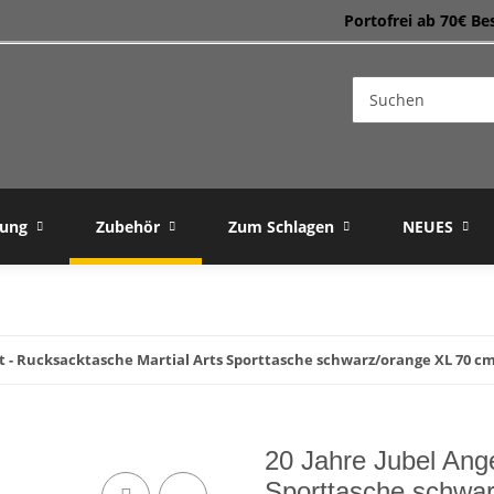
Portofrei ab 70€ Be
dung
Zubehör
Zum Schlagen
NEUES
ot - Rucksacktasche Martial Arts Sporttasche schwarz/orange XL 70 c
20 Jahre Jubel Ang
Sporttasche schwa