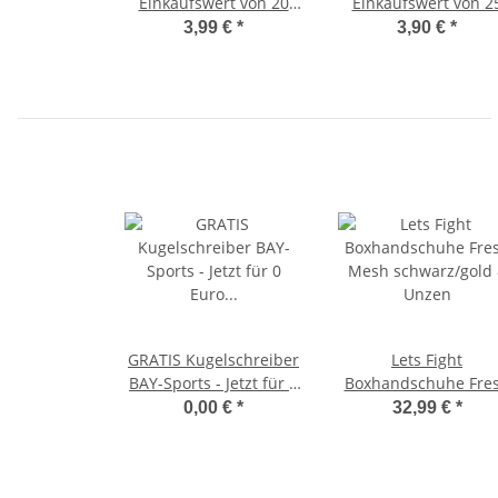
Einkaufswert von 20
Einkaufswert von 2
Euro -
Euro - Zahnschutz
3,99 €
*
3,90 €
*
Schlüsselanhänger
Erwachsene Klick
Mini Boxhandschuh
GRATIS Kugelschreiber
Lets Fight
BAY-Sports - Jetzt für 0
Boxhandschuhe Fre
Euro in den Warenkorb
Mesh schwarz/gold 
0,00 €
*
32,99 €
*
legen.
Unzen