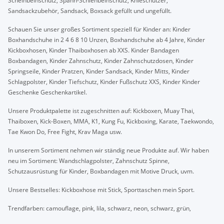
Scheinbeinschutz, Spann-Schienbeinschutz, Knieschützer,
Sandsackzubehör, Sandsack, Boxsack gefüllt und ungefüllt.
Schauen Sie unser großes Sortiment speziell für Kinder an: Kinder
Boxhandschuhe in 2 4 6 8 10 Unzen, Boxhandschuhe ab 4 Jahre, Kinder
Kickboxhosen, Kinder Thaiboxhosen ab XXS. Kinder Bandagen
Boxbandagen, Kinder Zahnschutz, Kinder Zahnschutzdosen, Kinder
Springseile, Kinder Pratzen, Kinder Sandsack, Kinder Mitts, Kinder
Schlagpolster, Kinder Tiefschutz, Kinder Fußschutz XXS, Kinder Kinder
Geschenke Geschenkartikel.
Unsere Produktpalette ist zugeschnitten auf: Kickboxen, Muay Thai,
Thaiboxen, Kick-Boxen, MMA, K1, Kung Fu, Kickboxing, Karate, Taekwondo,
Tae Kwon Do, Free Fight, Krav Maga usw.
In unserem Sortiment nehmen wir ständig neue Produkte auf. Wir haben
neu im Sortiment: Wandschlagpolster, Zahnschutz Spinne,
Schutzausrüstung für Kinder, Boxbandagen mit Motive Druck, uvm.
Unsere Bestselles: Kickboxhose mit Stick, Sporttaschen mein Sport.
Trendfarben: camouflage, pink, lila, schwarz, neon, schwarz, grün,