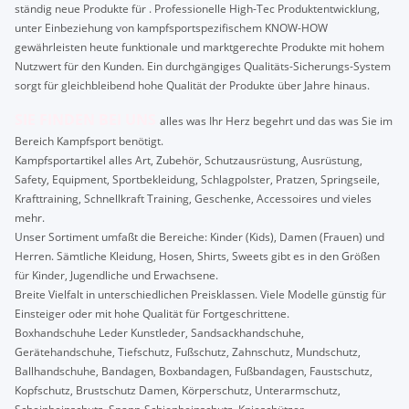
ständig neue Produkte für . Professionelle High-Tec Produktentwicklung,
unter Einbeziehung von kampfsportspezifischem KNOW-HOW
gewährleisten heute funktionale und marktgerechte Produkte mit hohem
Nutzwert für den Kunden. Ein durchgängiges Qualitäts-Sicherungs-System
sorgt für gleichbleibend hohe Qualität der Produkte über Jahre hinaus.
SIE FINDEN BEI UNS
alles was Ihr Herz begehrt und das was Sie im
Bereich Kampfsport benötigt.
Kampfsportartikel alles Art, Zubehör, Schutzausrüstung, Ausrüstung,
Safety, Equipment, Sportbekleidung, Schlagpolster, Pratzen, Springseile,
Krafttraining, Schnellkraft Training, Geschenke, Accessoires und vieles
mehr.
Unser Sortiment umfaßt die Bereiche: Kinder (Kids), Damen (Frauen) und
Herren. Sämtliche Kleidung, Hosen, Shirts, Sweets gibt es in den Größen
für Kinder, Jugendliche und Erwachsene.
Breite Vielfalt in unterschiedlichen Preisklassen. Viele Modelle günstig für
Einsteiger oder mit hohe Qualität für Fortgeschrittene.
Boxhandschuhe Leder Kunstleder, Sandsackhandschuhe,
Gerätehandschuhe, Tiefschutz, Fußschutz, Zahnschutz, Mundschutz,
Ballhandschuhe, Bandagen, Boxbandagen, Fußbandagen, Faustschutz,
Kopfschutz, Brustschutz Damen, Körperschutz, Unterarmschutz,