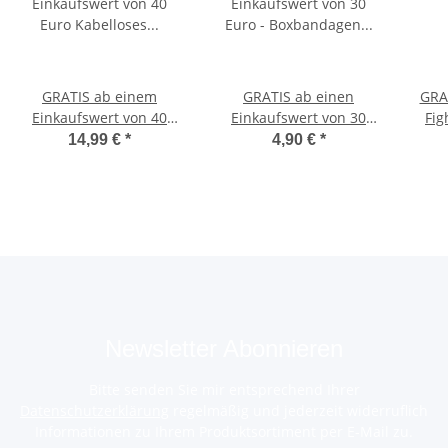
GRATIS ab einem
GRATIS ab einen
GRAT
Einkaufswert von 40
Einkaufswert von 30
Fig
Euro Kabelloses
Euro - Boxbandagen
f
14,99 €
*
4,90 €
*
Springseil mit Zählwerk
schwarz
W
Newsletter Abonnieren
Bitte senden Sie mir entsprechend Ihrer
Datenschutzerklärung
regelmäßig und jederzeit widerruflich
Informationen zu Ihrem Produktsortiment per E-Mail zu.