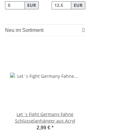
EUR
EUR
Neu im Sortiment
Let´s Fight Germany Fahne
Tischfahne mit Stand
Schlüsselanhänger aus Acryl
Deutschland Fahne 30 c
BRD
2,99 €
*
1,99 €
*