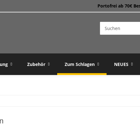
Portofrei ab 70€ Be
dung
Zubehör
Zum Schlagen
NEUES
n