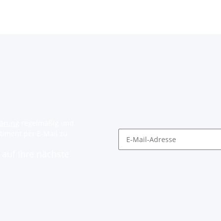
lärung
regelmäßig und
timent per E-Mail zu.
auf Ihre nächste