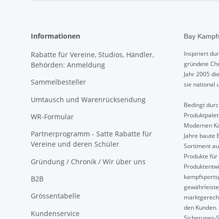
Informationen
Bay Kampfs
Inspiriert d
Rabatte für Vereine, Studios, Händler,
gründete Chr
Behörden: Anmeldung
Jahr 2005 di
Sammelbesteller
sie national 
Umtausch und Warenrücksendung
Bedingt durch
Produktpalet
WR-Formular
Modernen Ka
Partnerprogramm - Satte Rabatte für
Jahre baute 
Vereine und deren Schüler
Sortiment au
Produkte für 
Gründung / Chronik / Wir über uns
Produktentwi
kampfsport
B2B
gewährleiste
Grössentabelle
marktgerech
den Kunden. 
Kundenservice
Sicherungs-S