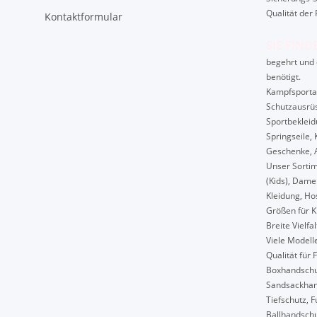
Qualität der 
Kontaktformular
SIE FIND
begehrt und 
benötigt.
Kampfsportart
Schutzausrüs
Sportbekleid
Springseile, 
Geschenke, A
Unser Sortim
(Kids), Dame
Kleidung, Hos
Größen für K
Breite Vielfa
Viele Modelle
Qualität für 
Boxhandschu
Sandsackhan
Tiefschutz, 
Ballhandsch