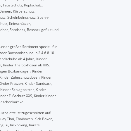
 Faustschutz, Kopfschutz,
Damen, Körperschutz,
tz, Scheinbeinschutz, Spann-
hutz, Knieschützer,
hör, Sandsack, Boxsack gefüllt und
unser großes Sortiment speziell für
inder Boxhandschuhe in 2 4 6 8 10
ndschuhe ab 4 Jahre, Kinder
, Kinder Thaiboxhosen ab XXS.
agen Boxbandagen, Kinder
Kinder Zahnschutzdosen, Kinder
 Kinder Pratzen, Kinder Sandsack,
 Kinder Schlagpolster, Kinder
Kinder Fußschutz XXS, Kinder Kinder
eschenkartikel.
ktpalette ist zugeschnitten auf:
uay Thai, Thaiboxen, Kick-Boxen,
g Fu, Kickboxing, Karate,