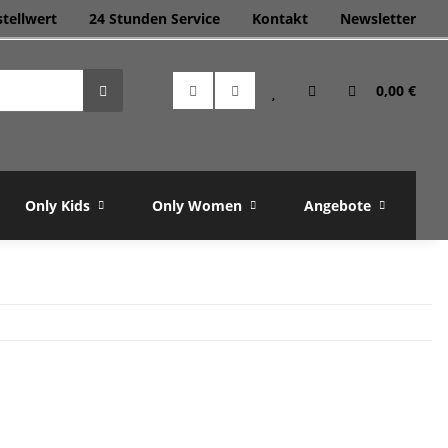
stellwert
24 Stunden Service
Kontakt
Newsletter
0,00 €
Only Kids
Only Women
Angebote
M