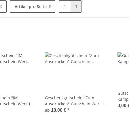
Artikel pro Seite
Gutsc
chein "IM
Geschenkgutschein "Zum
Kampf
tschein Wert 10 -
Ausdrucken" Gutschein Wert 10
0,00 
- 200 Euro
ab
10,00 €
*