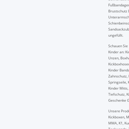
Fußbandagen,
Brustschutz 
Unterarmschu
Schienbeinsc
Sandsackzube
ungefüllt.
Schauen Sie 
Kinder an: K
Unzen, Boxha
Kickboxhosen
Kinder Band
Zahnschutz, 
Springseile,
Kinder Mitts,
Tiefschutz, 
Geschenke G
Unsere Produ
Kickboxen, M
MMA, K1, Kun