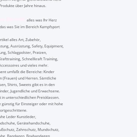
Produkte über Jahre hinaus.
EN BEI UNS
alles was Ihr Herz
das was Sie im Bereich Kampfsport
ikel alles Art, Zubehör,
tung, Ausrüstung, Safety, Equipment,
ung, Schlagpolster, Pratzen,
Krafttraining, Schnellkraft Training,
ccessoires und vieles mehr.
ent umfaßt die Bereiche: Kinder
n (Frauen) und Herren. Sämtliche
en, Shirts, Sweets gibt es in den
inder, Jugendliche und Erwachsene.
lt in unterschiedlichen Preisklassen.
 günstig für Einsteiger oder mit hohe
Fortgeschrittene.
he Leder Kunstleder,
dschuhe, Gerätehandschuhe,
Fußschutz, Zahnschutz, Mundschutz,
uhe, Bandagen, Boxbandagen,