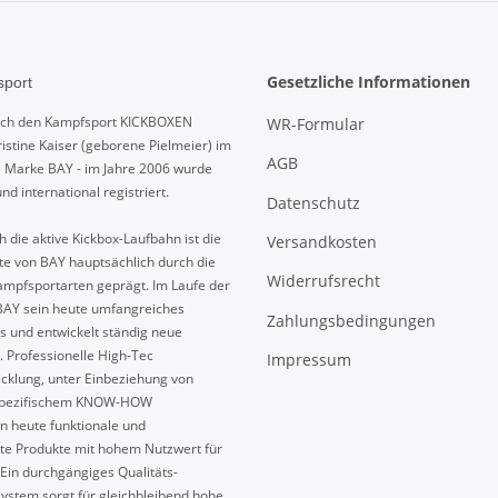
Gesetzliche Informationen
port
urch den Kampfsport KICKBOXEN
WR-Formular
istine Kaiser (geborene Pielmeier) im
AGB
e Marke BAY - im Jahre 2006 wurde
und international registriert.
Datenschutz
 die aktive Kickbox-Laufbahn ist die
Versandkosten
te von BAY hauptsächlich durch die
Widerrufsrecht
mpfsportarten geprägt. Im Laufe der
BAY sein heute umfangreiches
Zahlungsbedingungen
s und entwickelt ständig neue
. Professionelle High-Tec
Impressum
cklung, unter Einbeziehung von
spezifischem KNOW-HOW
n heute funktionale und
te Produkte mit hohem Nutzwert für
Ein durchgängiges Qualitäts-
ystem sorgt für gleichbleibend hohe