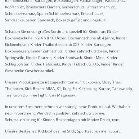
Ballhandschuhe, Bandagen, Boxbandagen, Fußbandagen, Faustschutz,
Kopfschutz, Brustschutz Damen, Körperschutz, Unterarmschutz,
Scheinbeinschutz, Spann-Schienbeinschutz, Knieschützer,
Sandsackzubehör, Sandsack, Boxsack gefüllt und ungefüllt.
Schauen Sie unser großes Sortiment speziell für Kinder an: Kinder
Boxhandschuhe in 2 4 6 8 10 Unzen, Boxhandschuhe ab 4 Jahre, Kinder
Kickboxhosen, Kinder Thaiboxhosen ab XXS. Kinder Bandagen
Boxbandagen, Kinder Zahnschutz, Kinder Zahnschutzdosen, Kinder
Springseile, Kinder Pratzen, Kinder Sandsack, Kinder Mitts, Kinder
Schlagpolster, Kinder Tiefschutz, Kinder Fußschutz XXS, Kinder Kinder
Geschenke Geschenkartikel.
Unsere Produktpalette ist zugeschnitten auf: Kickboxen, Muay Thai,
Thaiboxen, Kick-Boxen, MMA, K1, Kung Fu, Kickboxing, Karate, Taekwondo,
Tae Kwon Do, Free Fight, Krav Maga usw.
In unserem Sortiment nehmen wir ständig neue Produkte auf. Wir haben
neu im Sortiment: Wandschlagpolster, Zahnschutz Spinne,
Schutzausrüstung für Kinder, Boxbandagen mit Motive Druck, uvm.
Unsere Bestselles: Kickboxhose mit Stick, Sporttaschen mein Sport.