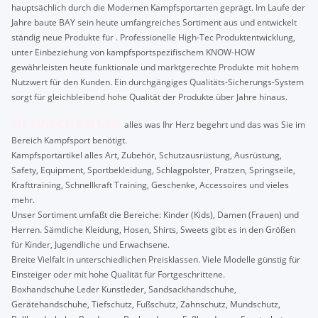
hauptsächlich durch die Modernen Kampfsportarten geprägt. Im Laufe der
Jahre baute BAY sein heute umfangreiches Sortiment aus und entwickelt
ständig neue Produkte für . Professionelle High-Tec Produktentwicklung,
unter Einbeziehung von kampfsportspezifischem KNOW-HOW
gewährleisten heute funktionale und marktgerechte Produkte mit hohem
Nutzwert für den Kunden. Ein durchgängiges Qualitäts-Sicherungs-System
sorgt für gleichbleibend hohe Qualität der Produkte über Jahre hinaus.
SIE FINDEN BEI UNS
alles was Ihr Herz begehrt und das was Sie im
Bereich Kampfsport benötigt.
Kampfsportartikel alles Art, Zubehör, Schutzausrüstung, Ausrüstung,
Safety, Equipment, Sportbekleidung, Schlagpolster, Pratzen, Springseile,
Krafttraining, Schnellkraft Training, Geschenke, Accessoires und vieles
mehr.
Unser Sortiment umfaßt die Bereiche: Kinder (Kids), Damen (Frauen) und
Herren. Sämtliche Kleidung, Hosen, Shirts, Sweets gibt es in den Größen
für Kinder, Jugendliche und Erwachsene.
Breite Vielfalt in unterschiedlichen Preisklassen. Viele Modelle günstig für
Einsteiger oder mit hohe Qualität für Fortgeschrittene.
Boxhandschuhe Leder Kunstleder, Sandsackhandschuhe,
Gerätehandschuhe, Tiefschutz, Fußschutz, Zahnschutz, Mundschutz,