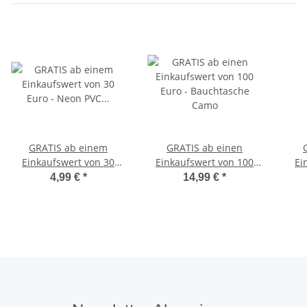
GRATIS ab einem
GRATIS ab einen
Einkaufswert von 30
Einkaufswert von 100
Ei
Euro - Neon PVC
Euro - Bauchtasche
Eu
4,99 €
*
14,99 €
*
Basketball
Camo
Geschicklichkeitstraining
Reaktionstraining