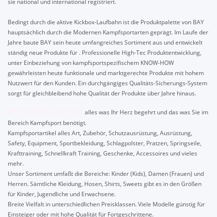
sie national und international registriert.
Bedingt durch die aktive Kickbox-Laufbahn ist die Produktpalette von BAY
hauptsächlich durch die Modernen Kampfsportarten geprägt. Im Laufe der
Jahre baute BAY sein heute umfangreiches Sortiment aus und entwickelt
ständig neue Produkte für . Professionelle High-Tec Produktentwicklung,
unter Einbeziehung von kampfsportspezifischem KNOW-HOW
gewährleisten heute funktionale und marktgerechte Produkte mit hohem
Nutzwert für den Kunden. Ein durchgängiges Qualitäts-Sicherungs-System
sorgt für gleichbleibend hohe Qualität der Produkte über Jahre hinaus.
SIE FINDEN BEI UNS
alles was Ihr Herz begehrt und das was Sie im
Bereich Kampfsport benötigt.
Kampfsportartikel alles Art, Zubehör, Schutzausrüstung, Ausrüstung,
Safety, Equipment, Sportbekleidung, Schlagpolster, Pratzen, Springseile,
Krafttraining, Schnellkraft Training, Geschenke, Accessoires und vieles
mehr.
Unser Sortiment umfaßt die Bereiche: Kinder (Kids), Damen (Frauen) und
Herren. Sämtliche Kleidung, Hosen, Shirts, Sweets gibt es in den Größen
für Kinder, Jugendliche und Erwachsene.
Breite Vielfalt in unterschiedlichen Preisklassen. Viele Modelle günstig für
Einsteiger oder mit hohe Qualität für Fortgeschrittene.