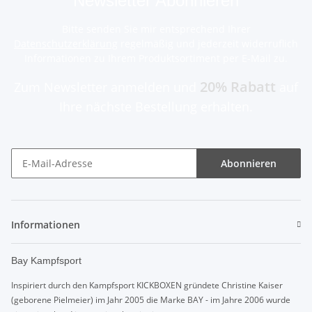
Newsletter Abonnieren
Bitte senden Sie mir entsprechend Ihrer
Datenschutzerklärung
regelmäßig und jederzeit widerruflich
Informationen zu Ihrem Produktsortiment per E-Mail zu.
20% Rabatt
Zum Newsletter anmelden und
auf
Ihre nächste Bestellung erhalten.
Abonnieren
Informationen
Bay Kampfsport
Inspiriert durch den Kampfsport KICKBOXEN gründete Christine Kaiser
(geborene Pielmeier) im Jahr 2005 die Marke BAY - im Jahre 2006 wurde