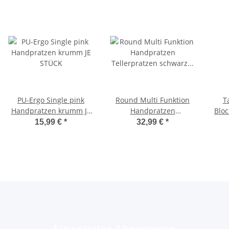
PU-Ergo Single pink
Round Multi Funktion
T
Handpratzen krumm JE
Handpratzen
Bloc
STÜCK
Tellerpratzen schwarz
Sti
15,99 €
*
32,99 €
*
(Paar)
Abwe