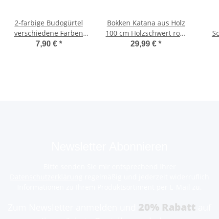
2-farbige Budogürtel
Bokken Katana aus Holz
verschiedene Farben
100 cm Holzschwert rote
S
und Längen
Eiche
K
7,90 €
*
29,99 €
*
Ki
Newsletter Abonnieren
Bitte senden Sie mir entsprechend Ihrer
Datenschutzerklärung
regelmäßig und jederzeit widerruflich
Informationen zu Ihrem Produktsortiment per E-Mail zu.
20% Rabatt
Zum Newsletter anmelden und
auf