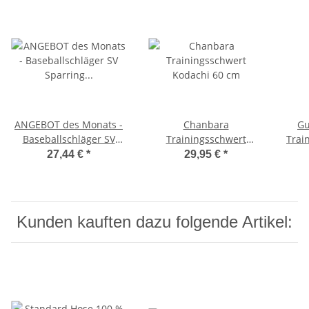
ANGEBOT des Monats -
Chanbara
G
Baseballschläger SV
Trainingsschwert
Trai
Sparring Krav Maga 65
Kodachi 60 cm
27,44 €
*
29,95 €
*
cm Soft Schlagstock mit
Schaumstoff weich
Kunden kauften dazu folgende Artikel: