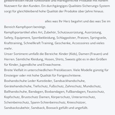
gewährleisten heute funktionale und marktgerechte Produkte mit hohem
Nutzwert für den Kunden. Ein durchgängiges Qualitäts-Sicherungs-System
sorgt für gleichbleibend hohe Qualität der Produkte über Jahre hinaus.
SIE FINDEN BEI UNS
alles was Ihr Herz begehrt und das was Sie im
Bereich Kampfsport benötigt.
Kampfsportartikel alles Art, Zubehör, Schutzausrüstung, Ausrüstung,
Safety, Equipment, Sportbekleidung, Schlagpolster, Pratzen, Springseile,
Krafttraining, Schnellkraft Training, Geschenke, Accessoires und vieles
mehr.
Unser Sortiment umfaßt die Bereiche: Kinder (Kids), Damen (Frauen) und
Herren. Sämtliche Kleidung, Hosen, Shirts, Sweets gibt es in den Größen
für Kinder, Jugendliche und Erwachsene.
Breite Vielfalt in unterschiedlichen Preisklassen. Viele Modelle günstig für
Einsteiger oder mit hohe Qualität für Fortgeschrittene.
Boxhandschuhe Leder Kunstleder, Sandsackhandschuhe,
Gerätehandschuhe, Tiefschutz, Fußschutz, Zahnschutz, Mundschutz,
Ballhandschuhe, Bandagen, Boxbandagen, Fußbandagen, Faustschutz,
Kopfschutz, Brustschutz Damen, Körperschutz, Unterarmschutz,
Scheinbeinschutz, Spann-Schienbeinschutz, Knieschützer,
Sandsackzubehör, Sandsack, Boxsack gefüllt und ungefüllt.