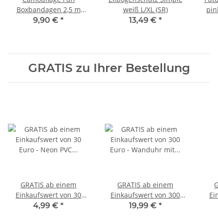
Boxbandagen 2,5 m
weiß L/XL (SR)
pin
schwarz/weiß
9,90 €
*
13,49 €
*
GRATIS zu Ihrer Bestellung
GRATIS ab einem
GRATIS ab einem
G
Einkaufswert von 30
Einkaufswert von 300
Ei
Euro - Neon PVC
Euro - Wanduhr mit
4,99 €
*
19,99 €
*
Basketball
Wunschname MEIN
Spri