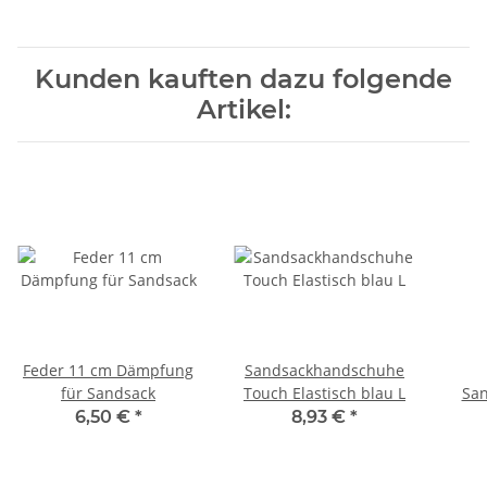
Geschicklichkeitstraining
SPORT für Kinder &
Reaktionstraining
Erwachsene
Kunden kauften dazu folgende
Artikel:
Feder 11 cm Dämpfung
Sandsackhandschuhe
für Sandsack
Touch Elastisch blau L
San
6,50 €
*
8,93 €
*