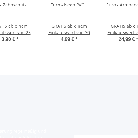
TIS ab einem
GRATIS ab einem
GRATIS ab e
aufswert von 25
Einkaufswert von 30
Einkaufswert v
 - Zahnschutz
Euro - Neon PVC
Euro - Armba
3,90 €
*
4,99 €
*
24,99 €
*
inder Klick
Basketball
SIKO Quar
Geschicklichkeitstraining
Reaktionstraining
lärung
regelmäßig und
timent per E-Mail zu.