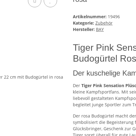
Artikelnummer:
19496
Kategorie:
Zubehör
Hersteller:
BAY
Tiger Pink Sens
Budogürtel Ro
Der kuschelige Kam
Der
Tiger Pink Sensation Plüs
kleine Kampfsportfans. Mit s
liebevoll gestalteten Kampfspo
begleitet junge Sportler zum T
Der rosa Budogürtel macht de
symbolisiert die Begeisterung 
Glücksbringer, Geschenk zur G
Tiger sorgt überall für gute La