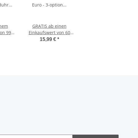
inem
GRATIS ab einen
on 99
Einkaufswert von 60
nduhr
Euro - 3-option
15,99 €
*
z
Springseil inkl.
Einsteck-Gewichte