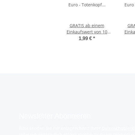
GRATIS ab einem
GRA
Einkaufswert von 10
Eink
Euro - Totenkopf Perlen
Euro
1,99 €
*
Schlüsselanhänger
K
Newsletter Abonnieren
Bitte senden Sie mir entsprechend Ihrer
Datenschutzerk
jederzeit widerruflich Informationen zu Ihrem Produktsor