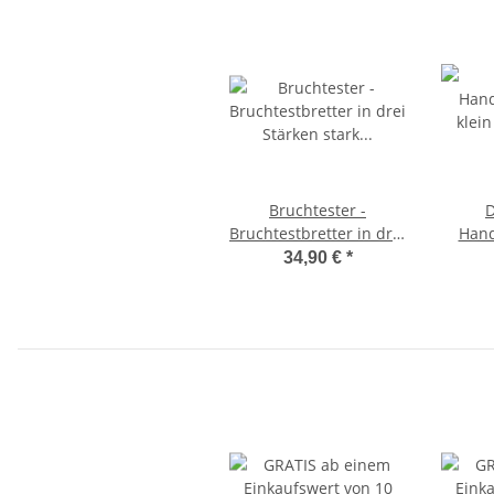
Bruchtester -
D
Bruchtestbretter in drei
Hand
Stärken stark (schwarz)
klei
34,90 €
*