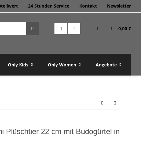
stellwert
24 Stunden Service
Kontakt
Newsletter
0,00 €
Only Kids
Only Women
Angebote
M
ni Plüschtier 22 cm mit Budogürtel in