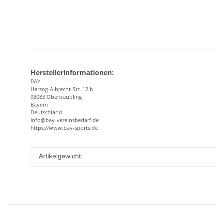
Herstellerinformationen:
BAY
Herzog-Albrecht-Str. 12 b
93083 Obertraubling
Bayern
Deutschland
info@bay-vereinsbedarf.de
https://www.bay-sports.de
Produkteigenschaft
Wert
Artikelgewicht: