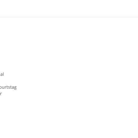
al
burtstag
r