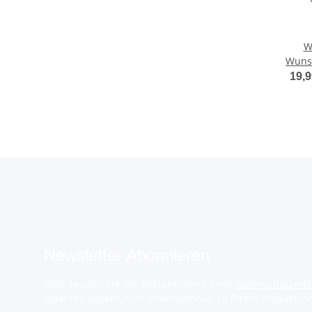
W
Wuns
19,9
Newsletter Abonnieren
Bitte senden Sie mir entsprechend Ihrer
Datenschutzerk
jederzeit widerruflich Informationen zu Ihrem Produktsor