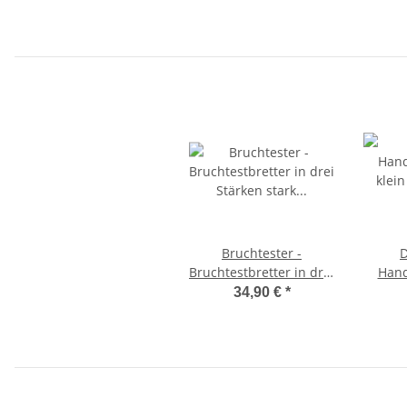
Bruchtester -
D
Bruchtestbretter in drei
Hand
Stärken stark (schwarz)
klei
34,90 €
*