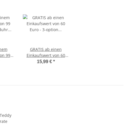
inem
GRATIS ab einen
on 99
Einkaufswert von 60
nduhr
Euro - 3-option
15,99 €
*
z
Springseil inkl.
Einsteck-Gewichte