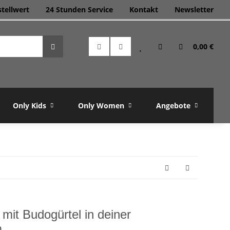
stellwert
24 Stunden Service
Kontakt
Newsletter
0,00 €
Only Kids
Only Women
Angebote
M
mit Budogürtel in deiner
m