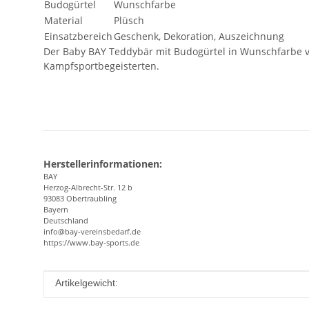
Budogürtel
Wunschfarbe
Material
Plüsch
Einsatzbereich
Geschenk, Dekoration, Auszeichnung
Der Baby BAY Teddybär mit Budogürtel in Wunschfarbe v
Kampfsportbegeisterten.
Herstellerinformationen:
BAY
Herzog-Albrecht-Str. 12 b
93083 Obertraubling
Bayern
Deutschland
info@bay-vereinsbedarf.de
https://www.bay-sports.de
Produkteigenschaft
Wert
Artikelgewicht: