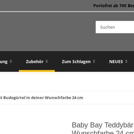
Portofrei ab 70€ Be
dung
Zubehör
Zum Schlagen
NEUES
t Budogürtel in deiner Wunschfarbe 24 cm
Baby Bay Teddybär 
Wunschfarbe 24 c