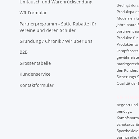
Umtausch und Warenrücksendung
Bedingt durch
Produktpalet
WR-Formular
Modernen Ka
Partnerprogramm - Satte Rabatte für
Jahre baute 
Vereine und deren Schüler
Sortiment au
Produkte für 
Gründung / Chronik / Wir über uns
Produktentwi
kampfsport
B2B
gewährleiste
Grössentabelle
marktgerech
den Kunden. 
Kundenservice
Sicherungs-S
Qualität der 
Kontaktformular
SIE FIND
begehrt und 
benötigt.
Kampfsportart
Schutzausrüs
Sportbekleid
Springseile, 