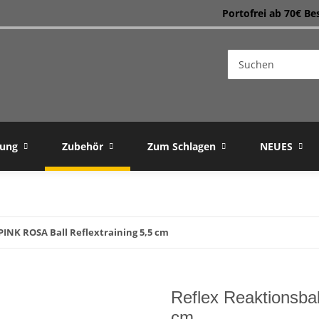
Portofrei ab 70€ Be
dung
Zubehör
Zum Schlagen
NEUES
PINK ROSA Ball Reflextraining 5,5 cm
Reflex Reaktionsbal
cm