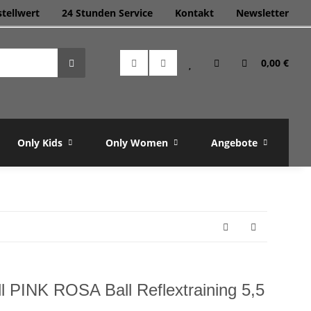
stellwert
24 Stunden Service
Kontakt
Newsletter
0,00 €
Only Kids
Only Women
Angebote
M
l PINK ROSA Ball Reflextraining 5,5