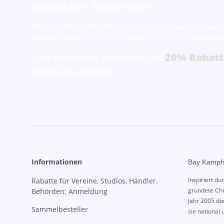
Newsletter Abonnieren
Bitte senden Sie mir entsprechend Ihrer
Datenschutzerk
jederzeit widerruflich Informationen zu Ihrem Produktsor
20% Rabatt
Zum Newsletter anmelden und
Bestellung erhalten.
Informationen
Bay Kampfs
Inspiriert d
Rabatte für Vereine, Studios, Händler,
gründete Chr
Behörden: Anmeldung
Jahr 2005 di
Sammelbesteller
sie national 