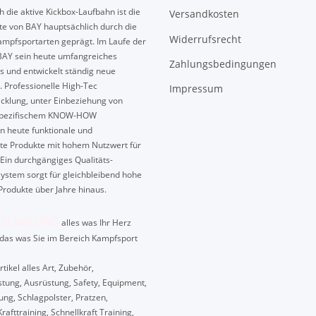
 die aktive Kickbox-Laufbahn ist die
Versandkosten
te von BAY hauptsächlich durch die
Widerrufsrecht
mpfsportarten geprägt. Im Laufe der
BAY sein heute umfangreiches
Zahlungsbedingungen
s und entwickelt ständig neue
. Professionelle High-Tec
Impressum
cklung, unter Einbeziehung von
spezifischem KNOW-HOW
n heute funktionale und
te Produkte mit hohem Nutzwert für
Ein durchgängiges Qualitäts-
ystem sorgt für gleichbleibend hohe
Produkte über Jahre hinaus.
EN BEI UNS
alles was Ihr Herz
das was Sie im Bereich Kampfsport
ikel alles Art, Zubehör,
tung, Ausrüstung, Safety, Equipment,
ung, Schlagpolster, Pratzen,
Krafttraining, Schnellkraft Training,