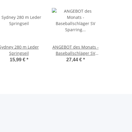
Sydney 280 m Leder
ANGEBOT des Monats -
Springseil
Baseballschläger SV
Sparring Krav Maga 65
15,99 €
*
27,44 €
*
cm Soft Schlagstock mit
Schaumstoff weich