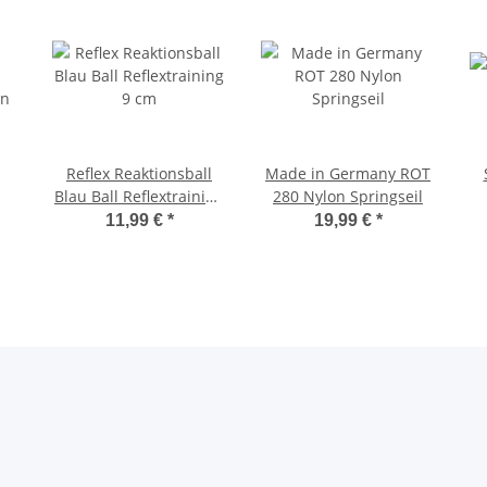
Reflex Reaktionsball
Made in Germany ROT
Blau Ball Reflextraining
280 Nylon Springseil
en
9 cm
11,99 €
*
19,99 €
*