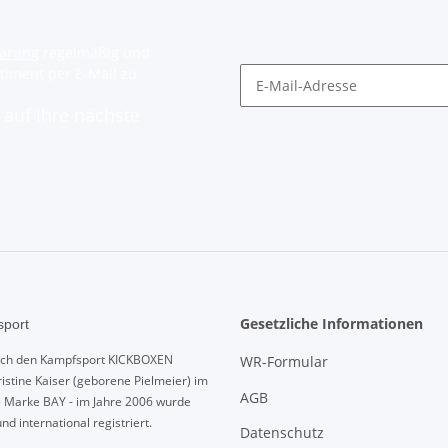
lärung
regelmäßig und
timent per E-Mail zu.
auf Ihre nächste
Gesetzliche Informationen
port
urch den Kampfsport KICKBOXEN
WR-Formular
istine Kaiser (geborene Pielmeier) im
AGB
e Marke BAY - im Jahre 2006 wurde
und international registriert.
Datenschutz