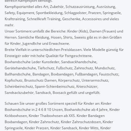
Bereich Kampfsport benötigt.
Kampfsportartikel alles Art, Zubehör, Schutzausrüstung, Ausrüstung,
Safety, Equipment, Sportbekleidung, Schlagpolster, Pratzen, Springseile,
Krafttraining, Schnellkraft Training, Geschenke, Accessoires und vieles
mehr.
Unser Sortiment umfaßt die Bereiche: Kinder (Kids), Damen (Frauen) und
Herren. Sämtliche Kleidung, Hosen, Shirts, Sweets gibt es in den Größen
für Kinder, Jugendliche und Erwachsene.
Breite Vielfalt in unterschiedlichen Preisklassen. Viele Modelle günstig für
Einsteiger oder mit hohe Qualität für Fortgeschrittene.
Boxhandschuhe Leder Kunstleder, Sandsackhandschuhe,
Gerätehandschuhe, Tiefschutz, Fußschutz, Zahnschutz, Mundschutz,
Ballhandschuhe, Bandagen, Boxbandagen, Fußbandagen, Faustschutz,
Kopfschutz, Brustschutz Damen, Körperschutz, Unterarmschutz,
Scheinbeinschutz, Spann-Schienbeinschutz, Knieschützer,
Sandsackzubehör, Sandsack, Boxsack gefüllt und ungefüllt.
Schauen Sie unser großes Sortiment speziell für Kinder an: Kinder
Boxhandschuhe in 2 4 6 8 10 Unzen, Boxhandschuhe ab 4 Jahre, Kinder
Kickboxhosen, Kinder Thaiboxhosen ab XXS. Kinder Bandagen
Boxbandagen, Kinder Zahnschutz, Kinder Zahnschutzdosen, Kinder
Springseile, Kinder Pratzen, Kinder Sandsack, Kinder Mitts, Kinder