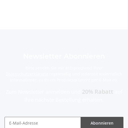
legen.
Newsletter Abonnieren
Bitte senden Sie mir entsprechend Ihrer
Datenschutzerklärung
regelmäßig und jederzeit widerruflich
Informationen zu Ihrem Produktsortiment per E-Mail zu.
20% Rabatt
Zum Newsletter anmelden und
auf
Ihre nächste Bestellung erhalten.
Abonnieren