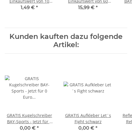
Einkaufswert von 10
Einkaufswert von 60
BAY-
Euro - Mini Deutschland
Euro - 3-option
Eur
1,49 €
*
15,99 €
*
Fahne 30 cm, Flagge BRD
Springseil inkl. Einsteck-
Gewichte
Kunden kauften dazu folgende
Artikel:
GRATIS Kugelschreiber
GRATIS Aufkleber Let´s
Refl
BAY-Sports - Jetzt für 0
Fight schwarz
Ref
Euro in den Warenkorb
0,00 €
*
0,00 €
*