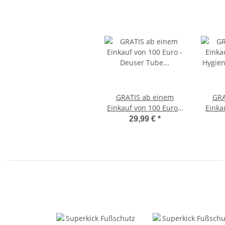
GRATIS ab einem
GRA
Einkauf von 100 Euro -
Einka
Deuser Tube Zugseil
Hygi
29,99 €
*
für Leistungs- und
fü
Koordinationsfähigkeit
Bo
schw