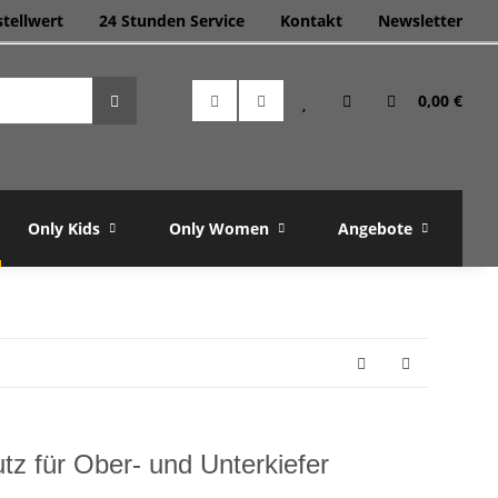
stellwert
24 Stunden Service
Kontakt
Newsletter
0,00 €
Only Kids
Only Women
Angebote
M
tz für Ober- und Unterkiefer