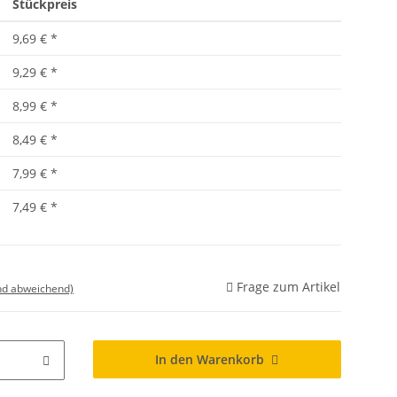
Stückpreis
9,69 €
*
9,29 €
*
8,99 €
*
8,49 €
*
7,99 €
*
7,49 €
*
Frage zum Artikel
nd abweichend)
In den Warenkorb