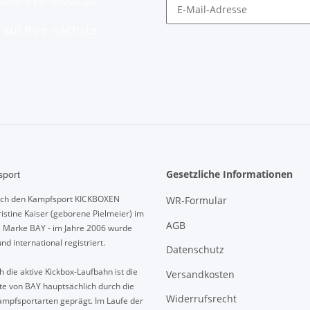
timent per E-Mail zu.
auf Ihre nächste
Gesetzliche Informationen
port
urch den Kampfsport KICKBOXEN
WR-Formular
istine Kaiser (geborene Pielmeier) im
AGB
e Marke BAY - im Jahre 2006 wurde
und international registriert.
Datenschutz
 die aktive Kickbox-Laufbahn ist die
Versandkosten
te von BAY hauptsächlich durch die
Widerrufsrecht
mpfsportarten geprägt. Im Laufe der