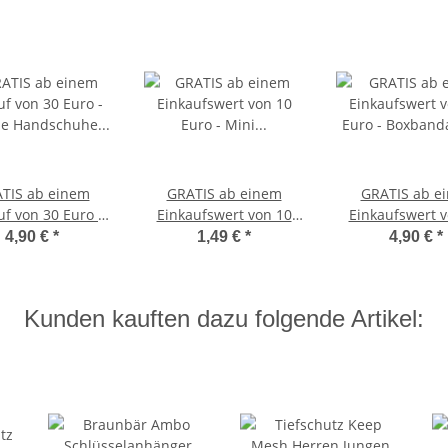
TIS ab einem
GRATIS ab einem
GRATIS ab e
uf von 30 Euro -
Einkaufswert von 10
Einkaufswert v
ene Handschuhe
Euro - Mini
Euro - Boxban
4,90 €
*
1,49 €
*
4,90 €
*
r Pratzen und
Deutschland Fahne 30
schwarz
xhandschuhe
cm, Flagge BRD
arz (Mehrweg)
Kunden kauften dazu folgende Artikel: