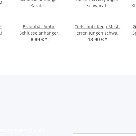
z
Braunbär Ambo
Tiefschutz Keep Mesh
2
 M
Schlüsselanhänger
Herren Jungen schwarz
S
Karate Taekwondo
L
m
8,99 €
*
13,90 €
*
Kickboxen MMA Judo
Plüsch
lärung
regelmäßig und