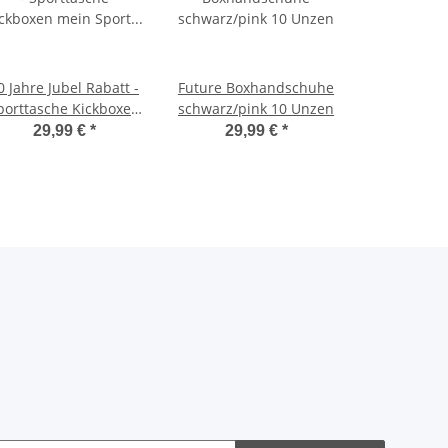
0 Jahre Jubel Rabatt -
Future Boxhandschuhe
porttasche Kickboxen
schwarz/pink 10 Unzen
ein Sport schwarz 70
29,99 €
*
29,99 €
*
cm