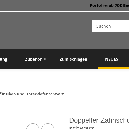
Portofrei ab 70€ Be
dung
Zubehör
Zum Schlagen
NEUES
für Ober- und Unterkiefer schwarz
Doppelter Zahnschu
schwarz