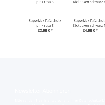
Superkick Fußschutz
Superkick Fußschut
pink rosa S
Kickboxen schwarz
32,99 €
*
34,99 €
*
Newsletter Abonnieren
Bitte senden Sie mir entsprechend Ihrer
Datenschutzerk