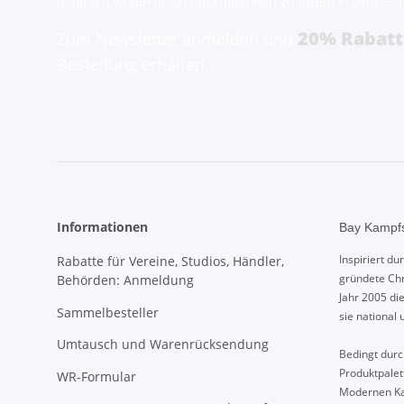
jederzeit widerruflich Informationen zu Ihrem Produktsor
20% Rabatt
Zum Newsletter anmelden und
Bestellung erhalten.
Informationen
Bay Kampfs
Inspiriert d
Rabatte für Vereine, Studios, Händler,
gründete Chr
Behörden: Anmeldung
Jahr 2005 di
Sammelbesteller
sie national 
Umtausch und Warenrücksendung
Bedingt durch
Produktpalet
WR-Formular
Modernen Ka