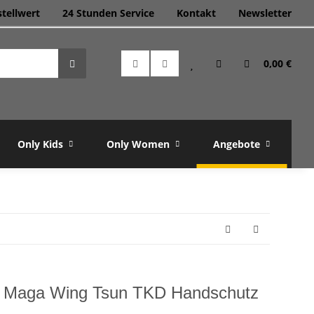
stellwert
24 Stunden Service
Kontakt
Newsletter
0,00 €
Only Kids
Only Women
Angebote
M
v Maga Wing Tsun TKD Handschutz