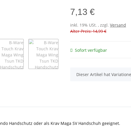
7,13 €
inkl. 19% USt. , zzgl.
Versand
Alter Preis: 14,99 €
Sofort verfügbar
x
Dieser Artikel hat Variatio
wondo Handschutz oder als Krav Maga SV Handschuh geeignet.