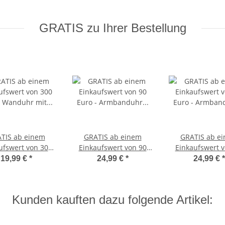
GRATIS zu Ihrer Bestellung
TIS ab einem
GRATIS ab einem
GRATIS ab e
ufswert von 300
Einkaufswert von 90
Einkaufswert v
 - Wanduhr mit
Euro - Armbanduhr
Euro - Armba
19,99 €
*
24,99 €
*
24,99 €
*
schname MEIN
Casual Quarz pink
SIKO Quar
T für Kinder &
rwachsene
Kunden kauften dazu folgende Artikel: