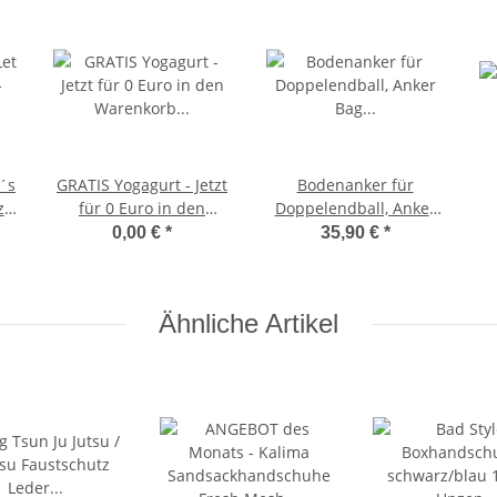
´s
GRATIS Yogagurt - Jetzt
Bodenanker für
zt
für 0 Euro in den
Doppelendball, Anker
Warenkorb legen.
Bag Punchingball,
0,00 €
*
35,90 €
*
Speedball, Bodenhaken
(ungefüllt)
Ähnliche Artikel