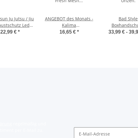
un Ju Jutsu / Jiu
ANGEBOT des Monats -
Bad Style
Faustschutz Leder
Kalima
Boxhandsch
chuhe schwarz,
Sandsackhandschuhe
schwarz/blau 1
22,99 €
*
16,65 €
*
33,99 € -
39,
XS - XXL
Fresh Mesh Leder
Unzen.
schwarz/grau S - XL
lärung
regelmäßig und
timent per E-Mail zu.