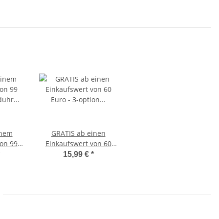
inem
GRATIS ab einen
on 99
Einkaufswert von 60
nduhr
Euro - 3-option
15,99 €
*
z
Springseil inkl.
Einsteck-Gewichte