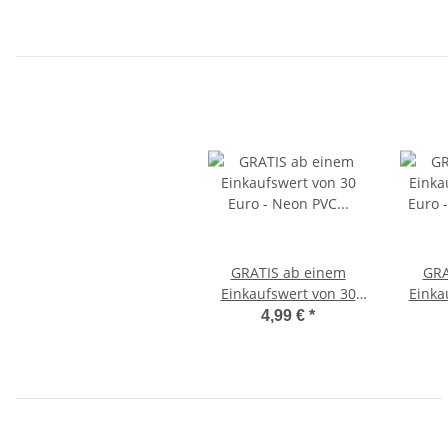
GRATIS ab einem
GRA
Einkaufswert von 30
Einka
Euro - Neon PVC
Euro
4,99 €
*
Basketball
Wun
Geschicklichkeitstraining
SPOR
Reaktionstraining
E