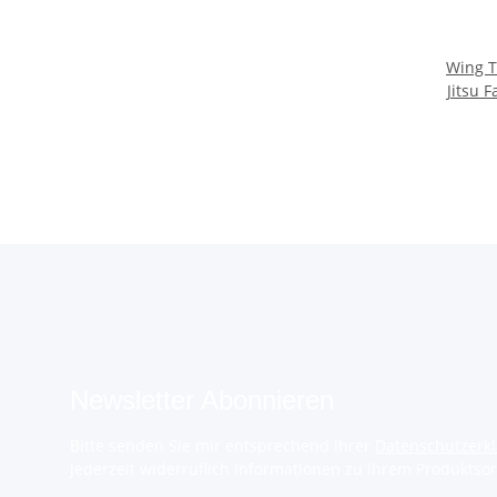
Wing Ts
Jitsu 
Hands
Newsletter Abonnieren
Bitte senden Sie mir entsprechend Ihrer
Datenschutzerk
jederzeit widerruflich Informationen zu Ihrem Produktsor