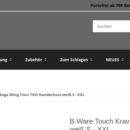
Portofrei ab 70€ Be
dung
Zubehör
Zum Schlagen
NEUES
Maga Wing Tsun TKD Handschutz weiß S - XXL
B-Ware Touch Kra
weiß S - XXL