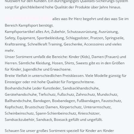
Nutzwert für den Kunden. Ein durchgängiges Qualitäts-Sicherungs-System
sorgt für gleichbleibend hohe Qualität der Produkte über Jahre hinaus.
SIE FINDEN BEI UNS
alles was Ihr Herz begehrt und das was Sie im
Bereich Kampfsport benötigt.
Kampfsportartikel alles Art, Zubehör, Schutzausrüstung, Ausrüstung,
Safety, Equipment, Sportbekleidung, Schlagpolster, Pratzen, Springseile,
Krafttraining, Schnellkraft Training, Geschenke, Accessoires und vieles
mehr.
Unser Sortiment umfaßt die Bereiche: Kinder (Kids), Damen (Frauen) und
Herren. Sämtliche Kleidung, Hosen, Shirts, Sweets gibt es in den Größen
für Kinder, Jugendliche und Erwachsene.
Breite Vielfalt in unterschiedlichen Preisklassen. Viele Modelle günstig für
Einsteiger oder mit hohe Qualität für Fortgeschrittene.
Boxhandschuhe Leder Kunstleder, Sandsackhandschuhe,
Gerätehandschuhe, Tiefschutz, Fußschutz, Zahnschutz, Mundschutz,
Ballhandschuhe, Bandagen, Boxbandagen, Fußbandagen, Faustschutz,
Kopfschutz, Brustschutz Damen, Körperschutz, Unterarmschutz,
Scheinbeinschutz, Spann-Schienbeinschutz, Knieschützer,
Sandsackzubehör, Sandsack, Boxsack gefüllt und ungefüllt.
Schauen Sie unser großes Sortiment speziell für Kinder an: Kinder