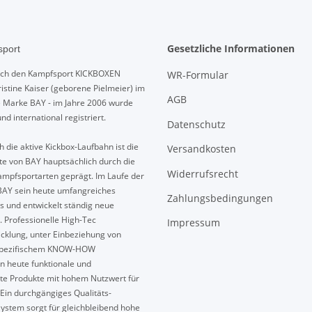
Gesetzliche Informationen
port
urch den Kampfsport KICKBOXEN
WR-Formular
istine Kaiser (geborene Pielmeier) im
AGB
e Marke BAY - im Jahre 2006 wurde
und international registriert.
Datenschutz
 die aktive Kickbox-Laufbahn ist die
Versandkosten
te von BAY hauptsächlich durch die
Widerrufsrecht
mpfsportarten geprägt. Im Laufe der
BAY sein heute umfangreiches
Zahlungsbedingungen
s und entwickelt ständig neue
. Professionelle High-Tec
Impressum
cklung, unter Einbeziehung von
spezifischem KNOW-HOW
n heute funktionale und
te Produkte mit hohem Nutzwert für
Ein durchgängiges Qualitäts-
ystem sorgt für gleichbleibend hohe