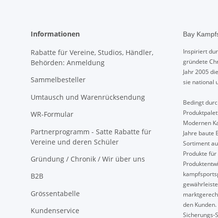
Informationen
Bay Kampfs
Inspiriert d
Rabatte für Vereine, Studios, Händler,
gründete Chr
Behörden: Anmeldung
Jahr 2005 di
Sammelbesteller
sie national 
Umtausch und Warenrücksendung
Bedingt durch
Produktpalet
WR-Formular
Modernen Ka
Partnerprogramm - Satte Rabatte für
Jahre baute 
Vereine und deren Schüler
Sortiment au
Produkte für 
Gründung / Chronik / Wir über uns
Produktentwi
kampfsport
B2B
gewährleiste
Grössentabelle
marktgerech
den Kunden. 
Kundenservice
Sicherungs-S