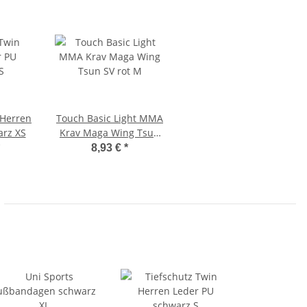
 Herren
Touch Basic Light MMA
arz XS
Krav Maga Wing Tsun
SV rot M
8,93 €
*