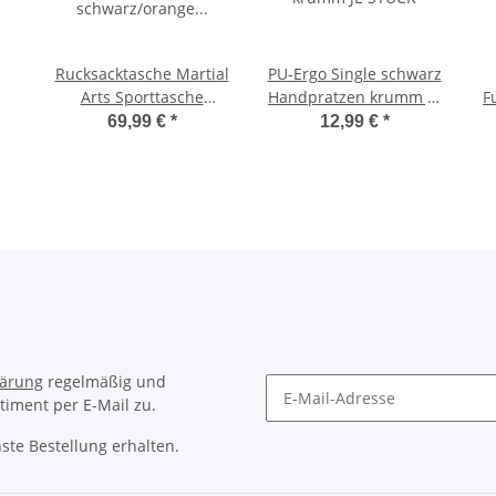
Rucksacktasche Martial
PU-Ergo Single schwarz
Arts Sporttasche
Handpratzen krumm JE
F
schwarz/orange
STÜCK
69,99 €
*
12,99 €
*
Medium M 55 cm
lärung
regelmäßig und
timent per E-Mail zu.
ste Bestellung erhalten.