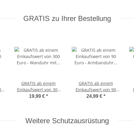
GRATIS zu Ihrer Bestellung
GRATIS ab einem
GRATIS ab einem
0
Einkaufswert von 300
Einkaufswert von 90
Euro - Wanduhr mit
Euro - Armbanduhr
Eu
19,99 €
*
24,99 €
*
Wunschname MEIN
Casual Quarz pink
ning
SPORT für Kinder &
Erwachsene
Weitere Schutzausrüstung