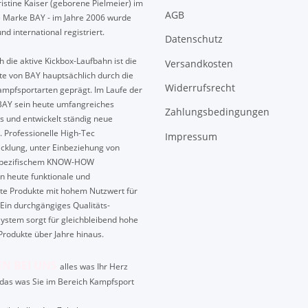
istine Kaiser (geborene Pielmeier) im
AGB
e Marke BAY - im Jahre 2006 wurde
und international registriert.
Datenschutz
 die aktive Kickbox-Laufbahn ist die
Versandkosten
te von BAY hauptsächlich durch die
Widerrufsrecht
mpfsportarten geprägt. Im Laufe der
BAY sein heute umfangreiches
Zahlungsbedingungen
s und entwickelt ständig neue
. Professionelle High-Tec
Impressum
cklung, unter Einbeziehung von
spezifischem KNOW-HOW
n heute funktionale und
te Produkte mit hohem Nutzwert für
Ein durchgängiges Qualitäts-
ystem sorgt für gleichbleibend hohe
Produkte über Jahre hinaus.
EN BEI UNS
alles was Ihr Herz
das was Sie im Bereich Kampfsport