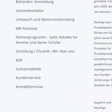
gründete Chr
Behörden: Anmeldung
Jahr 2005 di
Sammelbesteller
sie national 
Umtausch und Warenrücksendung
Bedingt durch
Produktpalet
WR-Formular
Modernen Ka
Partnerprogramm - Satte Rabatte für
Jahre baute 
Vereine und deren Schüler
Sortiment au
Produkte für 
Gründung / Chronik / Wir über uns
Produktentwi
kampfsport
B2B
gewährleiste
Grössentabelle
marktgerech
den Kunden. 
Kundenservice
Sicherungs-S
Qualität der 
Kontaktformular
SIE FIND
begehrt und 
benötigt.