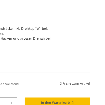
ndsäcke inkl. Drehkopf Wirbel.
en.
S-Hacken und g
rosser Drehwirbel
Frage zum Artikel
nd abweichend)
In den Warenkorb