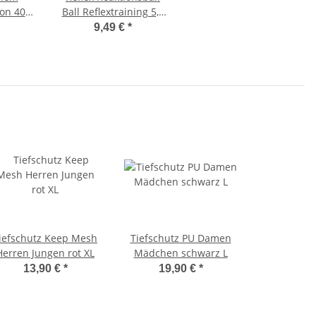
on 40
Ball Reflextraining 5,5
oses
cm
9,49 €
*
ählwerk
iefschutz Keep Mesh
Tiefschutz PU Damen
Herren Jungen rot XL
Mädchen schwarz L
13,90 €
*
19,90 €
*