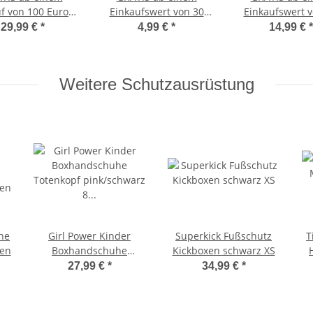
f von 100 Euro -
Einkaufswert von 30
Einkaufswert v
r Tube Zugseil
Euro - Neon PVC
Euro Kabell
29,99 €
*
4,99 €
*
14,99 €
*
Leistungs- und
Basketball
Springseil mit Z
nationsfähigkeit
Geschicklichkeitstraining
Reaktionstraining
Weitere Schutzausrüstung
he
Girl Power Kinder
Superkick Fußschutz
T
zen
Boxhandschuhe
Kickboxen schwarz XS
Totenkopf pink/schwarz
27,99 €
*
34,99 €
*
8 Unzen