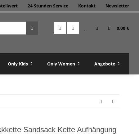
stellwert
24 Stunden Service
Kontakt
Newsletter
0,00 €
Only Kids
Only Women
Angebote
M
ckkette Sandsack Kette Aufhängung