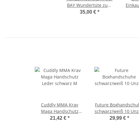
BAY Wundertüte zum
Einkau
Kennenlernpreis
Deuse
35,00 €
*
Erwachsene
für 
Koordi
Cuddly MMA Krav
Future Boxhandschu
Maga Handschutz
schwarz/weiß 10 Un
Leder schwarz M
21,42 €
*
29,99 €
*