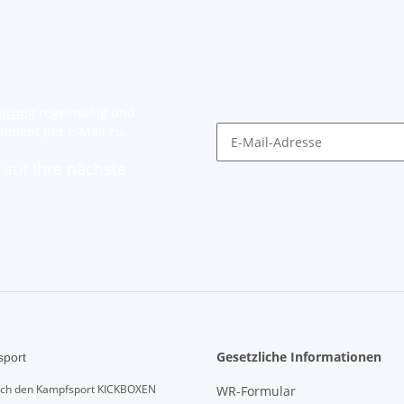
lärung
regelmäßig und
timent per E-Mail zu.
auf Ihre nächste
Gesetzliche Informationen
port
urch den Kampfsport KICKBOXEN
WR-Formular