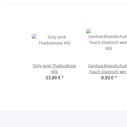
Only pink Thaiboxhose
Sandsackhandschu
XXS
Touch Elastisch wei
XXS
23,99 €
*
8,93 €
*