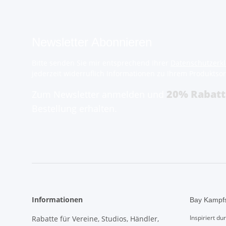
Newsletter Abonnieren
Bitte senden Sie mir entsprechend Ihrer
Datenschutzerk
jederzeit widerruflich Informationen zu Ihrem Produktsor
20% Rabatt
Zum Newsletter anmelden und
Bestellung erhalten.
Informationen
Bay Kampfs
Inspiriert d
Rabatte für Vereine, Studios, Händler,