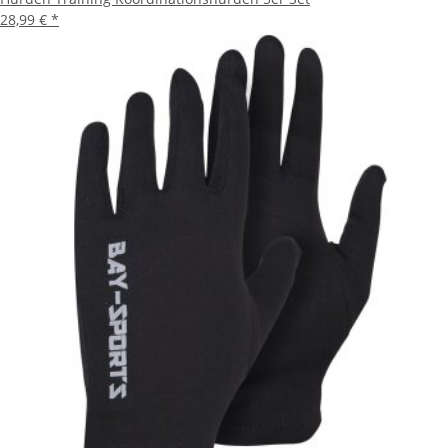
28,99 €
*