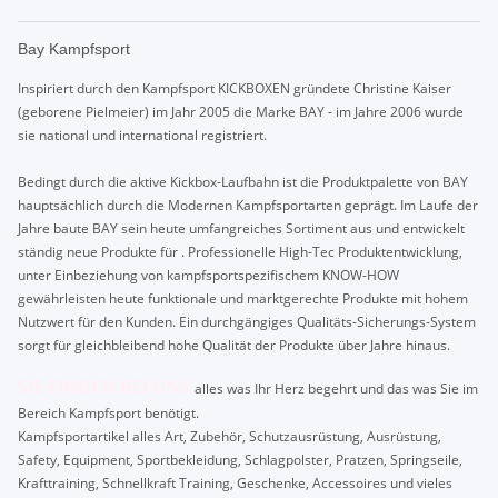
Bay Kampfsport
Inspiriert durch den Kampfsport KICKBOXEN gründete Christine Kaiser
(geborene Pielmeier) im Jahr 2005 die Marke BAY - im Jahre 2006 wurde
sie national und international registriert.
Bedingt durch die aktive Kickbox-Laufbahn ist die Produktpalette von BAY
hauptsächlich durch die Modernen Kampfsportarten geprägt. Im Laufe der
Jahre baute BAY sein heute umfangreiches Sortiment aus und entwickelt
ständig neue Produkte für . Professionelle High-Tec Produktentwicklung,
unter Einbeziehung von kampfsportspezifischem KNOW-HOW
gewährleisten heute funktionale und marktgerechte Produkte mit hohem
Nutzwert für den Kunden. Ein durchgängiges Qualitäts-Sicherungs-System
sorgt für gleichbleibend hohe Qualität der Produkte über Jahre hinaus.
SIE FINDEN BEI UNS
alles was Ihr Herz begehrt und das was Sie im
Bereich Kampfsport benötigt.
Kampfsportartikel alles Art, Zubehör, Schutzausrüstung, Ausrüstung,
Safety, Equipment, Sportbekleidung, Schlagpolster, Pratzen, Springseile,
Krafttraining, Schnellkraft Training, Geschenke, Accessoires und vieles