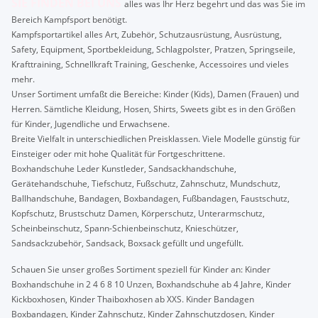
SIE FINDEN BEI UNS
alles was Ihr Herz begehrt und das was Sie im
Bereich Kampfsport benötigt.
Kampfsportartikel alles Art, Zubehör, Schutzausrüstung, Ausrüstung,
Safety, Equipment, Sportbekleidung, Schlagpolster, Pratzen, Springseile,
Krafttraining, Schnellkraft Training, Geschenke, Accessoires und vieles
mehr.
Unser Sortiment umfaßt die Bereiche: Kinder (Kids), Damen (Frauen) und
Herren. Sämtliche Kleidung, Hosen, Shirts, Sweets gibt es in den Größen
für Kinder, Jugendliche und Erwachsene.
Breite Vielfalt in unterschiedlichen Preisklassen. Viele Modelle günstig für
Einsteiger oder mit hohe Qualität für Fortgeschrittene.
Boxhandschuhe Leder Kunstleder, Sandsackhandschuhe,
Gerätehandschuhe, Tiefschutz, Fußschutz, Zahnschutz, Mundschutz,
Ballhandschuhe, Bandagen, Boxbandagen, Fußbandagen, Faustschutz,
Kopfschutz, Brustschutz Damen, Körperschutz, Unterarmschutz,
Scheinbeinschutz, Spann-Schienbeinschutz, Knieschützer,
Sandsackzubehör, Sandsack, Boxsack gefüllt und ungefüllt.
Schauen Sie unser großes Sortiment speziell für Kinder an: Kinder
Boxhandschuhe in 2 4 6 8 10 Unzen, Boxhandschuhe ab 4 Jahre, Kinder
Kickboxhosen, Kinder Thaiboxhosen ab XXS. Kinder Bandagen
Boxbandagen, Kinder Zahnschutz, Kinder Zahnschutzdosen, Kinder