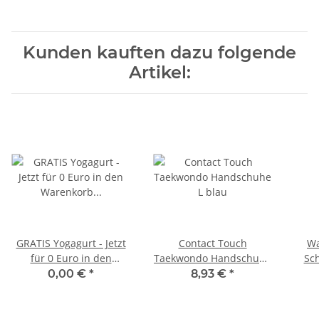
Boxhandschuh
Kunden kauften dazu folgende
Artikel:
GRATIS Yogagurt - Jetzt
Contact Touch
Wa
für 0 Euro in den
Taekwondo Handschuhe
Sch
Warenkorb legen.
L blau
gro
0,00 €
*
8,93 €
*