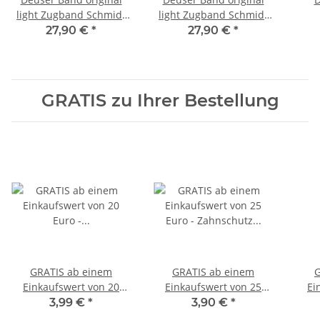
light Zugband Schmidt
light Zugband Schmidt
Sports 116000
Sports 116000 Original
27,90 €
*
27,90 €
*
GRATIS zu Ihrer Bestellung
GRATIS ab einem
GRATIS ab einem
G
Einkaufswert von 20
Einkaufswert von 25
Ei
Euro -
Euro - Zahnschutz
Eu
3,99 €
*
3,90 €
*
Schlüsselanhänger Mini
Erwachsene Klick
C