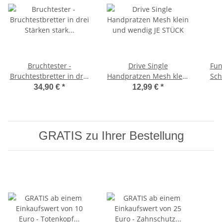
Bruchtester -
Drive Single
Fun
Bruchtestbretter in drei
Handpratzen Mesh klein
Sch
Stärken stark (schwarz)
und wendig JE STÜCK
34,90 €
*
12,99 €
*
GRATIS zu Ihrer Bestellung