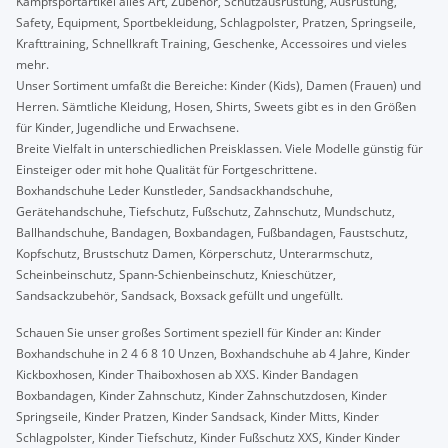
Kampfsportartikel alles Art, Zubehör, Schutzausrüstung, Ausrüstung,
Safety, Equipment, Sportbekleidung, Schlagpolster, Pratzen, Springseile,
Krafttraining, Schnellkraft Training, Geschenke, Accessoires und vieles
mehr.
Unser Sortiment umfaßt die Bereiche: Kinder (Kids), Damen (Frauen) und
Herren. Sämtliche Kleidung, Hosen, Shirts, Sweets gibt es in den Größen
für Kinder, Jugendliche und Erwachsene.
Breite Vielfalt in unterschiedlichen Preisklassen. Viele Modelle günstig für
Einsteiger oder mit hohe Qualität für Fortgeschrittene.
Boxhandschuhe Leder Kunstleder, Sandsackhandschuhe,
Gerätehandschuhe, Tiefschutz, Fußschutz, Zahnschutz, Mundschutz,
Ballhandschuhe, Bandagen, Boxbandagen, Fußbandagen, Faustschutz,
Kopfschutz, Brustschutz Damen, Körperschutz, Unterarmschutz,
Scheinbeinschutz, Spann-Schienbeinschutz, Knieschützer,
Sandsackzubehör, Sandsack, Boxsack gefüllt und ungefüllt.
Schauen Sie unser großes Sortiment speziell für Kinder an: Kinder
Boxhandschuhe in 2 4 6 8 10 Unzen, Boxhandschuhe ab 4 Jahre, Kinder
Kickboxhosen, Kinder Thaiboxhosen ab XXS. Kinder Bandagen
Boxbandagen, Kinder Zahnschutz, Kinder Zahnschutzdosen, Kinder
Springseile, Kinder Pratzen, Kinder Sandsack, Kinder Mitts, Kinder
Schlagpolster, Kinder Tiefschutz, Kinder Fußschutz XXS, Kinder Kinder