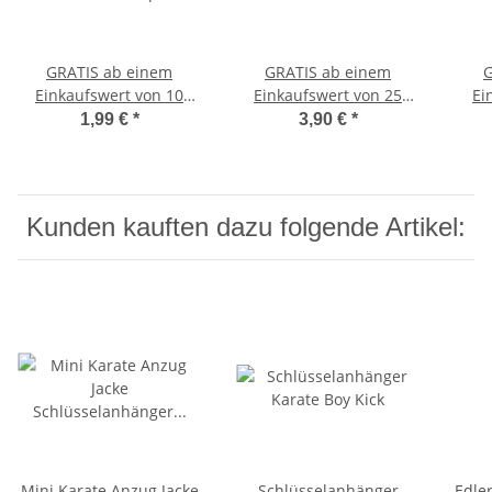
GRATIS ab einem
GRATIS ab einem
G
Einkaufswert von 10
Einkaufswert von 25
Ei
Euro - Totenkopf Perlen
Euro - Zahnschutz
1,99 €
*
3,90 €
*
Schlüsselanhänger
Kinder Klick
Gesch
R
Kunden kauften dazu folgende Artikel:
Mini Karate Anzug Jacke
Schlüsselanhänger
Edle