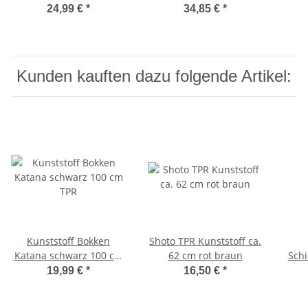
Style branding
Langstock Jostab
Kind
24,99 €
*
34,85 €
*
Langstock Han-Bo
Kunden kauften dazu folgende Artikel:
Kunststoff Bokken
Shoto TPR Kunststoff ca.
Katana schwarz 100 cm
62 cm rot braun
Schi
TPR
Dem
19,99 €
*
16,50 €
*