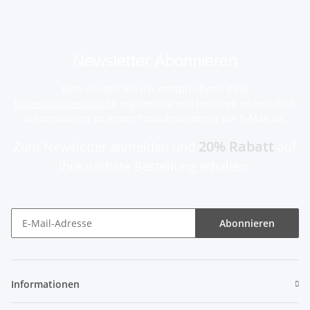
Newsletter Abonnieren
Bitte senden Sie mir entsprechend Ihrer
Datenschutzerklärung
regelmäßig und jederzeit widerruflich
Informationen zu Ihrem Produktsortiment per E-Mail zu.
20% Rabatt
Zum Newsletter anmelden und
auf
Ihre nächste Bestellung erhalten.
Abonnieren
Informationen