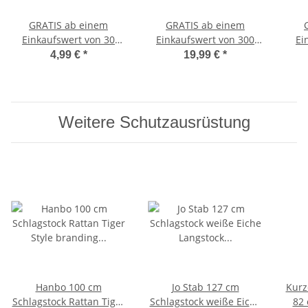
GRATIS ab einem
GRATIS ab einem
Einkaufswert von 30
Einkaufswert von 300
Ei
Euro - Neon PVC
Euro - Wanduhr mit
4,99 €
*
19,99 €
*
Basketball
Wunschname MEIN
Sprin
Geschicklichkeitstraining
SPORT für Kinder &
Reaktionstraining
Erwachsene
Weitere Schutzausrüstung
Hanbo 100 cm
Jo Stab 127 cm
Kurz
Schlagstock Rattan Tiger
Schlagstock weiße Eiche
82 