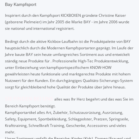
Bay Kampfsport
Inspiriert durch den Kampfsport KICKBOXEN gründete Christine Kaiser
(geborene Pielmeier) im Jahr 2005 die Marke BAY - im Jahre 2006 wurde
sie national und international registriert.
Bedingt durch die aktive Kickbox-Laufbahn ist die Produktpalette von BAY
hauptsächlich durch die Modernen Kampfsportarten geprägt. Im Laufe der
Jahre baute BAY sein heute umfangreiches Sortiment aus und entwickelt
ständig neue Produkte für . Professionelle High-Tec Produktentwicklung,
unter Einbeziehung von kampfsportspezifischem KNOW-HOW
gewährleisten heute funktionale und marktgerechte Produkte mit hohem
Nutzwert für den Kunden. Ein durchgängiges Qualitäts-Sicherungs-System
sorgt für gleichbleibend hohe Qualität der Produkte über Jahre hinaus.
SIE FINDEN BEI UNS
alles was Ihr Herz begehrt und das was Sie im
Bereich Kampfsport benötigt.
Kampfsportartikel alles Art, Zubehör, Schutzausrüstung, Ausrüstung,
Safety, Equipment, Sportbekleidung, Schlagpolster, Pratzen, Springseile,
Krafttraining, Schnellkraft Training, Geschenke, Accessoires und vieles
mehr.
Unser Sortiment umfaßt die Bereiche: Kinder (Kids), Damen (Frauen) und