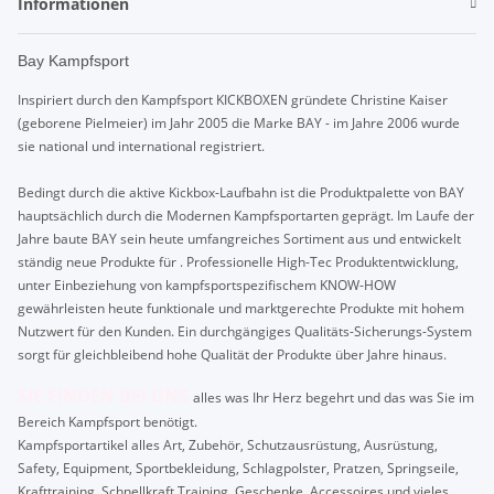
Informationen
Bay Kampfsport
Inspiriert durch den Kampfsport KICKBOXEN gründete Christine Kaiser
(geborene Pielmeier) im Jahr 2005 die Marke BAY - im Jahre 2006 wurde
sie national und international registriert.
Bedingt durch die aktive Kickbox-Laufbahn ist die Produktpalette von BAY
hauptsächlich durch die Modernen Kampfsportarten geprägt. Im Laufe der
Jahre baute BAY sein heute umfangreiches Sortiment aus und entwickelt
ständig neue Produkte für . Professionelle High-Tec Produktentwicklung,
unter Einbeziehung von kampfsportspezifischem KNOW-HOW
gewährleisten heute funktionale und marktgerechte Produkte mit hohem
Nutzwert für den Kunden. Ein durchgängiges Qualitäts-Sicherungs-System
sorgt für gleichbleibend hohe Qualität der Produkte über Jahre hinaus.
SIE FINDEN BEI UNS
alles was Ihr Herz begehrt und das was Sie im
Bereich Kampfsport benötigt.
Kampfsportartikel alles Art, Zubehör, Schutzausrüstung, Ausrüstung,
Safety, Equipment, Sportbekleidung, Schlagpolster, Pratzen, Springseile,
Krafttraining, Schnellkraft Training, Geschenke, Accessoires und vieles