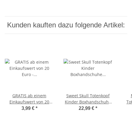
Kinder Klick
Kunden kauften dazu folgende Artikel:
GRATIS ab einem
Sweet Skull Totenkopf
Einkaufswert von 20
Kinder Boxhandschuhe
To
Euro -
schwarz/weiß 8 Unzen
3,99 €
*
22,99 €
*
Schlüsselanhänger Mini
Boxhandschuh