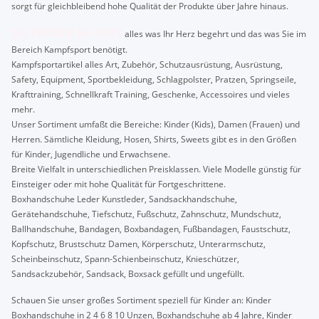
sorgt für gleichbleibend hohe Qualität der Produkte über Jahre hinaus.
SIE FINDEN BEI UNS
alles was Ihr Herz begehrt und das was Sie im
Bereich Kampfsport benötigt.
Kampfsportartikel alles Art, Zubehör, Schutzausrüstung, Ausrüstung,
Safety, Equipment, Sportbekleidung, Schlagpolster, Pratzen, Springseile,
Krafttraining, Schnellkraft Training, Geschenke, Accessoires und vieles
mehr.
Unser Sortiment umfaßt die Bereiche: Kinder (Kids), Damen (Frauen) und
Herren. Sämtliche Kleidung, Hosen, Shirts, Sweets gibt es in den Größen
für Kinder, Jugendliche und Erwachsene.
Breite Vielfalt in unterschiedlichen Preisklassen. Viele Modelle günstig für
Einsteiger oder mit hohe Qualität für Fortgeschrittene.
Boxhandschuhe Leder Kunstleder, Sandsackhandschuhe,
Gerätehandschuhe, Tiefschutz, Fußschutz, Zahnschutz, Mundschutz,
Ballhandschuhe, Bandagen, Boxbandagen, Fußbandagen, Faustschutz,
Kopfschutz, Brustschutz Damen, Körperschutz, Unterarmschutz,
Scheinbeinschutz, Spann-Schienbeinschutz, Knieschützer,
Sandsackzubehör, Sandsack, Boxsack gefüllt und ungefüllt.
Schauen Sie unser großes Sortiment speziell für Kinder an: Kinder
Boxhandschuhe in 2 4 6 8 10 Unzen, Boxhandschuhe ab 4 Jahre, Kinder