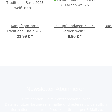
Kampfsporthose
Schlupfbandagen XS - XL
Budo
Traditional Basic 2025
Farben weiß S
weiß 100% Baumwolle 8
21,99 €
*
8,90 €
*
UZ 190
Newsletter Abonnieren
Bitte senden Sie mir entsprechend Ihrer
Datenschutzerklärung
regelmäßig und jederzeit widerruflich
Informationen zu Ihrem Produktsortiment per E-Mail zu.