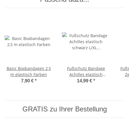
Basic Boxbandagen 2,5
Fußschutz Bandage
Fuß
m elastisch Farben
Achilles elastisch
Z
schwarz L/XL (SR)
sc
7,90 €
*
14,99 €
*
GRATIS zu Ihrer Bestellung