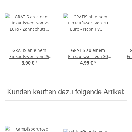
GRATIS ab einem
GRATIS ab einem
G
Einkaufswert von 25
Einkaufswert von 30
Ei
Euro - Zahnschutz
Euro - Neon PVC
Eu
3,90 €
*
4,99 €
*
Erwachsene Klick
Basketball
C
Geschicklichkeitstraining
Reaktionstraining
Kunden kauften dazu folgende Artikel: