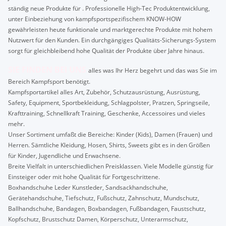
ständig neue Produkte für . Professionelle High-Tec Produktentwicklung,
unter Einbeziehung von kampfsportspezifischem KNOW-HOW
gewährleisten heute funktionale und marktgerechte Produkte mit hohem
Nutzwert für den Kunden. Ein durchgängiges Qualitäts-Sicherungs-System
sorgt für gleichbleibend hohe Qualität der Produkte über Jahre hinaus.
SIE FINDEN BEI UNS
alles was Ihr Herz begehrt und das was Sie im
Bereich Kampfsport benötigt.
Kampfsportartikel alles Art, Zubehör, Schutzausrüstung, Ausrüstung,
Safety, Equipment, Sportbekleidung, Schlagpolster, Pratzen, Springseile,
Krafttraining, Schnellkraft Training, Geschenke, Accessoires und vieles
mehr.
Unser Sortiment umfaßt die Bereiche: Kinder (Kids), Damen (Frauen) und
Herren. Sämtliche Kleidung, Hosen, Shirts, Sweets gibt es in den Größen
für Kinder, Jugendliche und Erwachsene.
Breite Vielfalt in unterschiedlichen Preisklassen. Viele Modelle günstig für
Einsteiger oder mit hohe Qualität für Fortgeschrittene.
Boxhandschuhe Leder Kunstleder, Sandsackhandschuhe,
Gerätehandschuhe, Tiefschutz, Fußschutz, Zahnschutz, Mundschutz,
Ballhandschuhe, Bandagen, Boxbandagen, Fußbandagen, Faustschutz,
Kopfschutz, Brustschutz Damen, Körperschutz, Unterarmschutz,