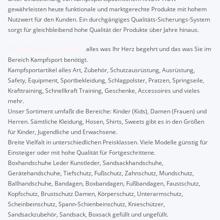
gewährleisten heute funktionale und marktgerechte Produkte mit hohem
Nutzwert für den Kunden. Ein durchgängiges Qualitäts-Sicherungs-System
sorgt für gleichbleibend hohe Qualität der Produkte über Jahre hinaus.
SIE FINDEN BEI UNS
alles was Ihr Herz begehrt und das was Sie im
Bereich Kampfsport benötigt.
Kampfsportartikel alles Art, Zubehör, Schutzausrüstung, Ausrüstung,
Safety, Equipment, Sportbekleidung, Schlagpolster, Pratzen, Springseile,
Krafttraining, Schnellkraft Training, Geschenke, Accessoires und vieles
mehr.
Unser Sortiment umfaßt die Bereiche: Kinder (Kids), Damen (Frauen) und
Herren. Sämtliche Kleidung, Hosen, Shirts, Sweets gibt es in den Größen
für Kinder, Jugendliche und Erwachsene.
Breite Vielfalt in unterschiedlichen Preisklassen. Viele Modelle günstig für
Einsteiger oder mit hohe Qualität für Fortgeschrittene.
Boxhandschuhe Leder Kunstleder, Sandsackhandschuhe,
Gerätehandschuhe, Tiefschutz, Fußschutz, Zahnschutz, Mundschutz,
Ballhandschuhe, Bandagen, Boxbandagen, Fußbandagen, Faustschutz,
Kopfschutz, Brustschutz Damen, Körperschutz, Unterarmschutz,
Scheinbeinschutz, Spann-Schienbeinschutz, Knieschützer,
Sandsackzubehör, Sandsack, Boxsack gefüllt und ungefüllt.