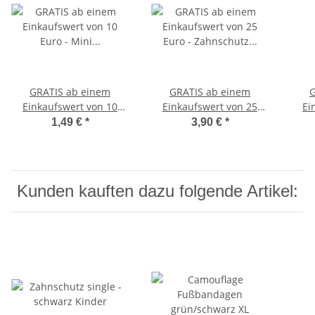
GRATIS ab einem
GRATIS ab einem
G
Einkaufswert von 10
Einkaufswert von 25
Ei
Euro - Mini Deutschland
Euro - Zahnschutz
1,49 €
*
3,90 €
*
Fahne 30 cm, Flagge BRD
Kinder Klick
Gesch
R
Kunden kauften dazu folgende Artikel: