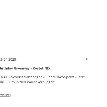
ntare zum Artikel Birthday Giveaway - Instagram Verlosung
Kommentare 
0
29.04.2025
02.04.
Birthday Giveaway - Kostet NIX
Wir fei
GRATIS Schlüsselanhänger 20 Jahre BAY-Sports - Jetzt
Kaum z
für 0 Euro in den Warenkorb legen.
für Eu
Weiter
Weite