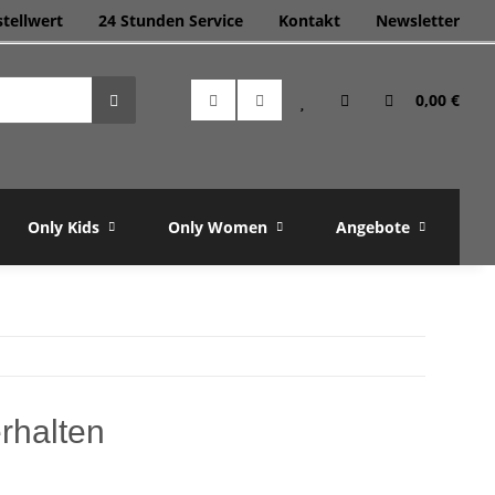
stellwert
24 Stunden Service
Kontakt
Newsletter
0,00 €
Only Kids
Only Women
Angebote
M
rhalten