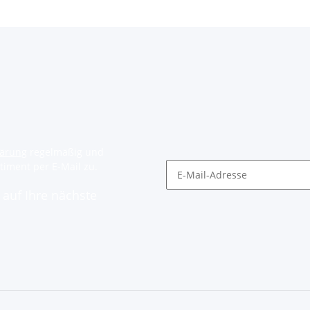
lärung
regelmäßig und
timent per E-Mail zu.
auf Ihre nächste