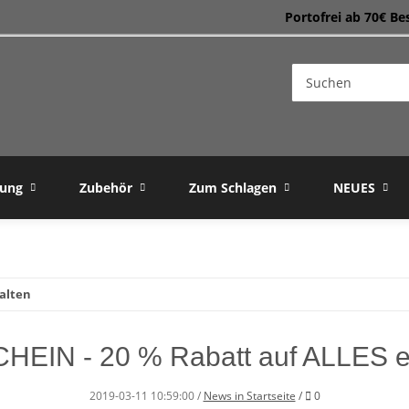
Portofrei ab 70€ Be
dung
Zubehör
Zum Schlagen
NEUES
alten
EIN - 20 % Rabatt auf ALLES e
Kommentare
2019-03-11 10:59:00
/
News in Startseite
/
0