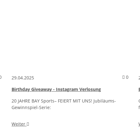
Kommentare zum Artikel 20 Jahre Jubel Angebote
Komme
0
0
29.04.2025
Birthday Giveaway - Instagram Verlosung
20 JAHRE BAY Sports– FEIERT MIT UNS! Jubiläums-
Gewinnspiel-Serie:
Weiter